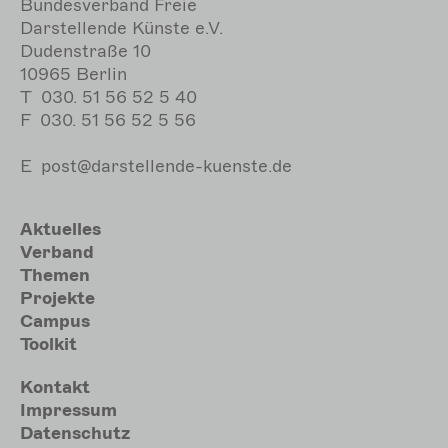
Bundesverband Freie
Darstellende Künste e.V.
Dudenstraße 10
10965 Berlin
T
030. 51 56 52 5 40
F
030. 51 56 52 5 56
E
post@darstellende-kuenste.de
Hauptnavigation
Aktuelles
Verband
Themen
Projekte
Campus
Toolkit
Meta
Kontakt
Impressum
Datenschutz