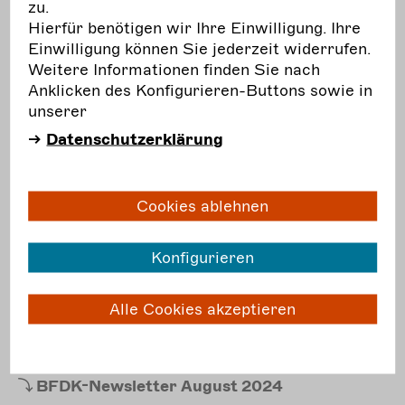
zu.
Hierfür benötigen wir Ihre Einwilligung. Ihre
BFDK-Newsletter
April 2025
Einwilligung können Sie jederzeit widerrufen.
Weitere Informationen finden Sie nach
BFDK-Newsletter
März 2025
Anklicken des Konfigurieren-Buttons sowie in
BFDK-Newsletter
Februar 2025
unserer
Datenschutzerklärung
BFDK-Newsletter
Januar 2025
2024
Cookies ablehnen
BFDK-Newsletter
Dezember 2024
Konfigurieren
BFDK-Newsletter
November 2024
BFDK-Newsletter
Oktober 2024
Alle Cookies akzeptieren
BFDK-Newsletter
September 2024
BFDK-Newsletter
August 2024