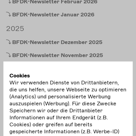
BFDK-Newsletter
Februar 2026
BFDK-Newsletter
Januar 2026
2025
BFDK-Newsletter
Dezember 2025
BFDK-Newsletter
November 2025
BFDK-Newsletter
Oktober 2025
Cookies
BFDK-Newsletter
September 2025
Wir verwenden Dienste von Drittanbietern,
die uns helfen, unsere Webseite zu optimieren
BFDK-Newsletter
August 2025
(Analytics) und personalisierte Werbung
auszuspielen (Werbung). Für diese Zwecke
BFDK-Newsletter
Juli 2025
Speichern wir oder die Drittanbieter
Informationen auf Ihrem Endgerät (z.B.
BFDK-Newsletter
Juni 2025
Cookies) oder greifen auf bereits
gespeicherte Informationen (z.B. Werbe-ID)
BFDK-Newsletter
Mai 2025