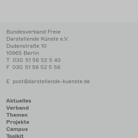
Bundesverband Freie
Darstellende Künste e.V.
Dudenstraße 10
10965 Berlin
T
030. 51 56 52 5 40
F
030. 51 56 52 5 56
E
post@darstellende-kuenste.de
Hauptnavigation
Aktuelles
Verband
Themen
Projekte
Campus
Toolkit