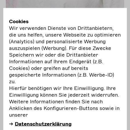
Cookies
Wir verwenden Dienste von Drittanbietern,
die uns helfen, unsere Webseite zu optimieren
Elisabeth Klug
(Analytics) und personalisierte Werbung
elisabeth.klug@darstellende-kuenste.de
auszuspielen (Werbung). Für diese Zwecke
Speichern wir oder die Drittanbieter
Informationen auf Ihrem Endgerät (z.B.
AGG Beschwerdestelle
Cookies) oder greifen auf bereits
gespeicherte Informationen (z.B. Werbe-ID)
zu.
Cordelia Krause
Hierfür benötigen wir Ihre Einwilligung. Ihre
cordelia.krause@darstellende-kuenste.de
Einwilligung können Sie jederzeit widerrufen.
Weitere Informationen finden Sie nach
Anklicken des Konfigurieren-Buttons sowie in
Vertrauenspersonen
unserer
Datenschutzerklärung
Lena Kron