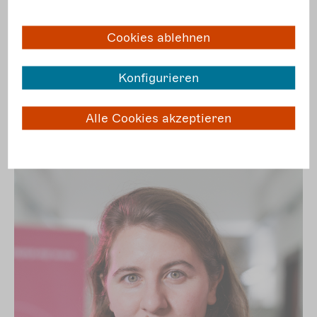
Elisabeth Klug
Eckhard Mittelstädt
Cookies ablehnen
Konfigurieren
Vielfalt
gestalten
Alle Cookies akzeptieren