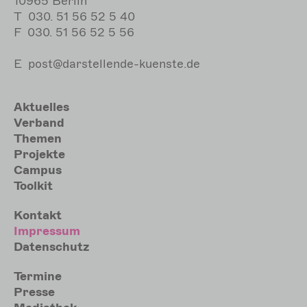
10965 Berlin
T
030. 51 56 52 5 40
F
030. 51 56 52 5 56
E
post@darstellende-kuenste.de
Hauptnavigation
Aktuelles
Verband
Themen
Projekte
Campus
Toolkit
Meta
Kontakt
Impressum
Datenschutz
Sekundärmenu
Termine
Presse