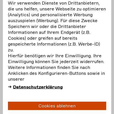
Anbieter hat keinerlei Einfluss auf die aktuelle
Wir verwenden Dienste von Drittanbietern,
und zukünftige Gestaltung und auf die Inhalte
die uns helfen, unsere Webseite zu optimieren
der verknüpften Seiten. Das Setzen von
(Analytics) und personalisierte Werbung
externen Links bedeutet nicht, dass sich der
auszuspielen (Werbung). Für diese Zwecke
Anbieter die hinter dem Verweis oder Link
Speichern wir oder die Drittanbieter
liegenden Inhalte zu Eigen macht. Eine ständige
Informationen auf Ihrem Endgerät (z.B.
Kontrolle dieser externen Links ist für den
Cookies) oder greifen auf bereits
Anbieter ohne konkrete Hinweise auf
gespeicherte Informationen (z.B. Werbe-ID)
Rechtsverstöße nicht zumutbar. Bei Kenntnis
zu.
von Rechtsverstößen werden jedoch derartige
Hierfür benötigen wir Ihre Einwilligung. Ihre
externe Links unverzüglich gelöscht.
Einwilligung können Sie jederzeit widerrufen.
Weitere Informationen finden Sie nach
3. Urheber- und Leistungsschutzrechte
Anklicken des Konfigurieren-Buttons sowie in
unserer
Die auf dieser Website veröffentlichten Inhalte
Datenschutzerklärung
unterliegen dem deutschen Urheber- und
Leistungsschutzrecht. Jede vom deutschen
Urheber- und Leistungsschutzrecht nicht
Cookies ablehnen
zugelassene Verwertung bedarf der vorherigen
schriftlichen Zustimmung des Anbieters oder