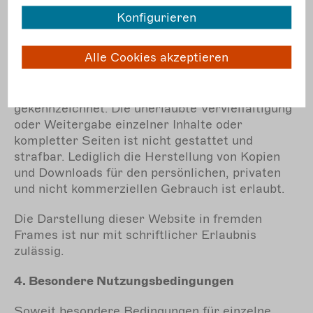
jeweiligen Rechteinhabers. Dies gilt
Konfigurieren
insbesondere für Vervielfältigung, Bearbeitung,
Übersetzung, Einspeicherung, Verarbeitung bzw.
Alle Cookies akzeptieren
Wiedergabe von Inhalten in Datenbanken oder
anderen elektronischen Medien und Systemen.
Inhalte und Rechte Dritter sind dabei als solche
gekennzeichnet. Die unerlaubte Vervielfältigung
oder Weitergabe einzelner Inhalte oder
kompletter Seiten ist nicht gestattet und
strafbar. Lediglich die Herstellung von Kopien
und Downloads für den persönlichen, privaten
und nicht kommerziellen Gebrauch ist erlaubt.
Die Darstellung dieser Website in fremden
Frames ist nur mit schriftlicher Erlaubnis
zulässig.
4. Besondere Nutzungsbedingungen
Soweit besondere Bedingungen für einzelne