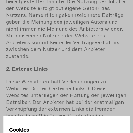
bereitgestellten Inhalte. Die Nutzung der Inhalte
der Website erfolgt auf eigene Gefahr des
Nutzers. Namentlich gekennzeichnete Beiträge
geben die Meinung des jeweiligen Autors und
nicht immer die Meinung des Anbieters wieder.
Mit der reinen Nutzung der Website des
Anbieters kommt keinerlei Vertragsverhältnis
zwischen dem Nutzer und dem Anbieter
zustande.
2. Externe Links
Diese Website enthält Verknüpfungen zu
Websites Dritter ("externe Links"). Diese
Websites unterliegen der Haftung der jeweiligen
Betreiber. Der Anbieter hat bei der erstmaligen
Verknüpfung der externen Links die fremden
Inhalte daraufhin überprüft, ob etwaige
Rechtsverstöße bestehen. Zu dem Zeitpunkt
waren keine Rechtsverstöße ersichtlich. Der
Cookies