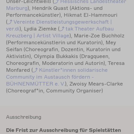
Unser-Leichtweiß (
Hessisches
Landestheater
Marburg
), Hendrik Quast (Aktions- und
Performancekünstler), Hikmat El-Hammouri
(
Vereinte
Dienstleistungsgewerkschaft |
ver.di
), Lydia Ziemke (
tak
Theater Aufbau
Kreuzberg | Artist Village
), Marie-Zoe Buchholz
(Performancekünstlerin und Kuratorin), Mey
Seifan (Choreografin, Dozentin, Kuratorin und
Aktivistin), Olympia Bukkakis (Dragqueen,
Choreografin, Moderatorin und Autorin), Teresa
Monfared (
Künstler*innen
solidarische
Community im Austausch fördern -
BÜHNENMÜTTER e. V.
), Zwoisy Mears-Clarke
(Choreograf*in, Community Organiser)
Ausschreibung
Die Frist zur Ausschreibung für Spielstätten