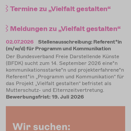
Termine
zu „Vielfalt gestalten“
Meldungen
zu „Vielfalt gestalten“
n
02.07.2026
Stellenausschreibung: Referent*in
02
(m/w/d) für Programm und Kommunikation
(m
Der Bundesverband Freie Darstellende Künste
De
(BFDK) sucht zum 14. September 2026 eine*n
(B
*n
kommunikationsstarke*n und projekterfahrene*n
ko
ür
Referent*in „Programm und Kommunikation“ für
Re
das Projekt „Vielfalt gestalten“ befristet als
da
Mutterschutz- und Elternzeitvertretung.
Mu
Bewerbungsfrist: 19. Juli 2026
Be