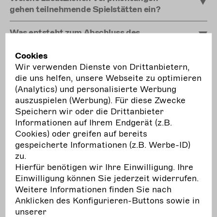
gehen teilnehmende Spielstätten ein?
Was entsteht zum Abschluss des
Projekts?
Cookies
Wir verwenden Dienste von Drittanbietern,
die uns helfen, unsere Webseite zu optimieren
Beratung
(Analytics) und personalisierte Werbung
auszuspielen (Werbung). Für diese Zwecke
Speichern wir oder die Drittanbieter
Was entsteht zum Abschluss des
Informationen auf Ihrem Endgerät (z.B.
Projekts?
Cookies) oder greifen auf bereits
gespeicherte Informationen (z.B. Werbe-ID)
zu.
Hierfür benötigen wir Ihre Einwilligung. Ihre
Einwilligung können Sie jederzeit widerrufen.
Ausschreibung
Weitere Informationen finden Sie nach
Downloads
Anklicken des Konfigurieren-Buttons sowie in
FAQ
unserer