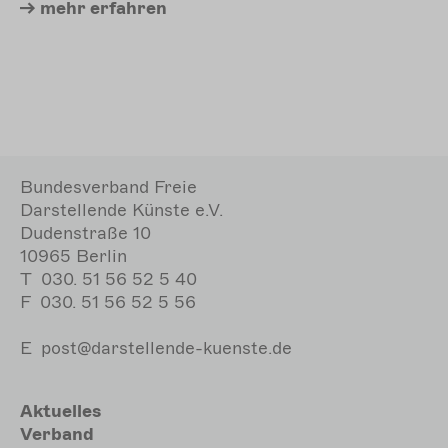
mehr
erfahren
Bundesverband Freie
Darstellende Künste e.V.
Dudenstraße 10
10965 Berlin
T
030. 51 56 52 5 40
F
030. 51 56 52 5 56
E
post@darstellende-kuenste.de
Hauptnavigation
Aktuelles
Verband