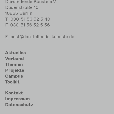
Darstellende Künste e.V.
Dudenstraße 10
10965 Berlin
T
030. 51 56 52 5 40
F
030. 51 56 52 5 56
E
post@darstellende-kuenste.de
Hauptnavigation
Aktuelles
Verband
Themen
Projekte
Campus
Toolkit
Meta
Kontakt
Impressum
Datenschutz