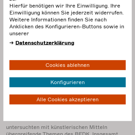
Future
Hierfür benötigen wir Ihre Einwilligung. Ihre
Einwilligung können Sie jederzeit widerrufen.
​​​​​​2022 - 2023
Weitere Informationen finden Sie nach
Anklicken des Konfigurieren-Buttons sowie in
bot Beratung und Wissensvermittlung rund um
unserer
Nachhaltigkeit in den freien darstellenden
Datenschutzerklärung
Künsten an, veranstaltete Workshops und
brachte Akteur*innen und Fachexpert*innen
zusammen.
Cookies ablehnen
mehr
erfahren
Konfigurieren
Labore
Alle Cookies akzeptieren
2022
untersuchten mit künstlerischen Mitteln
übergreifende Themen des BFDK. Insgesamt