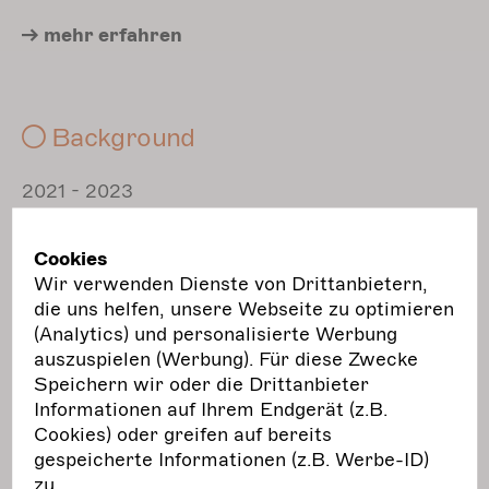
mehr
erfahren
Background
​​​​​​2021 - 2023
sammelte, bündelte und vermittelte Wissen zu
Cookies
den Rechtsgrundlagen, die für Akteur*innen der
Wir verwenden Dienste von Drittanbietern,
Freien Darstellenden Künste von Bedeutung
die uns helfen, unsere Webseite zu optimieren
sind.
(Analytics) und personalisierte Werbung
auszuspielen (Werbung). Für diese Zwecke
mehr
erfahren
Speichern wir oder die Drittanbieter
Informationen auf Ihrem Endgerät (z.B.
Cookies) oder greifen auf bereits
Performing Arts - Performing
gespeicherte Informationen (z.B. Werbe-ID)
zu.