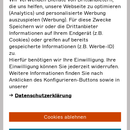
e.V.,
die uns helfen, unsere Webseite zu optimieren
ist seit Januar 2020 Geschäftsführerin des
(Analytics) und personalisierte Werbung
NRW Landesbüros Freie Darstellende Künste
auszuspielen (Werbung). Für diese Zwecke
und lebt in Dortmund. Sie war
Speichern wir oder die Drittanbieter
Geschäftsführerin des Landesverbands Freier
Informationen auf Ihrem Endgerät (z.B.
Theater in Niedersachsen (2013
–
2019) und ist
Cookies) oder greifen auf bereits
seit Oktober 2015 Teil des Vorstands des
gespeicherte Informationen (z.B. Werbe-ID)
BFDK. Vor ihrer Verbandstätigkeit arbeitete
zu.
sie viele Jahre freiberuflich als
Hierfür benötigen wir Ihre Einwilligung. Ihre
Produktionsleitung und Pressemitarbeiterin
Einwilligung können Sie jederzeit widerrufen.
für verschiedene Kultur- und Theaterprojekte.
Weitere Informationen finden Sie nach
Anklicken des Konfigurieren-Buttons sowie in
Kathrin Schremb,
unserer
Thüringer Theaterverband e.V,
ist Geschäftsführerin des Thüringer
Datenschutzerklärung
Theaterverband e.V. - Landesverband der
Freien Theater und Vizepräsidentin
des Kulturrat Thüringen. Seit über 20 Jahren
Cookies ablehnen
ist sie tätig als Kulturmanagerin und lebt in
Weimar. Dort war sie Mitbegründerin