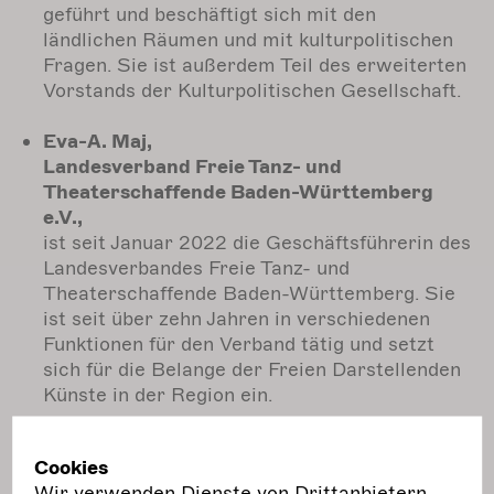
geführt und beschäftigt sich mit den
ländlichen Räumen und mit kulturpolitischen
Fragen. Sie ist außerdem Teil des erweiterten
Vorstands der Kulturpolitischen Gesellschaft.
Eva-A. Maj,
Landesverband Freie Tanz- und
Theaterschaffende Baden-Württemberg
e.V.,
ist seit Januar 2022 die Geschäftsführerin des
Landesverbandes Freie Tanz- und
Theaterschaffende Baden-Württemberg. Sie
ist seit über zehn Jahren in verschiedenen
Funktionen für den Verband tätig und setzt
sich für die Belange der Freien Darstellenden
Künste in der Region ein.
Ulrike Seybold,
Cookies
NRW Landesbüro Freie Darstellende Künste
Wir verwenden Dienste von Drittanbietern,