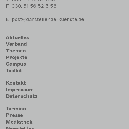
F
030. 51 56 52 5 56
E
post@darstellende-kuenste.de
Hauptnavigation
Aktuelles
Verband
Themen
Projekte
Campus
Toolkit
Meta
Kontakt
Impressum
Datenschutz
Sekundärmenu
Termine
Presse
Mediathek
Newsletter