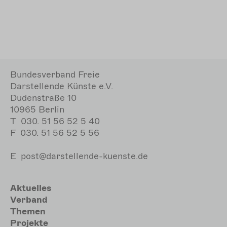
Bundesverband Freie
Darstellende Künste e.V.
Dudenstraße 10
10965 Berlin
T
030. 51 56 52 5 40
F
030. 51 56 52 5 56
E
post@darstellende-kuenste.de
Hauptnavigation
Aktuelles
Verband
Themen
Projekte