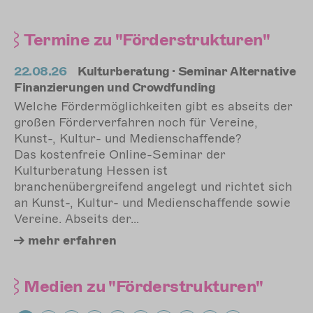
Termine
zu "Förderstrukturen"
ve
22.08.26
Kulturberatung · Seminar Alternative
22
Finanzierungen und Crowdfunding
Fi
er
Welche Fördermöglichkeiten gibt es abseits der
We
großen Förderverfahren noch für Vereine,
gr
Kunst-, Kultur- und Medienschaffende?
Ku
Das kostenfreie Online-Seminar der
Da
Kulturberatung Hessen ist
Ku
ch
branchenübergreifend angelegt und richtet sich
br
e
an Kunst-, Kultur- und Medienschaffende sowie
an
Vereine. Abseits der…
Ve
mehr
erfahren
Medien
zu "Förderstrukturen"