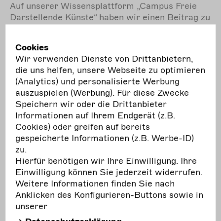
Auf unserer Wissensplattform
„
Campus Freie
Darstellende Künste
“
haben wir einen Beitrag zu
alternativen Finanzierungsmöglichkeiten in den
Darstellenden Künsten bereitgestellt.
Cookies
Wir verwenden Dienste von Drittanbietern,
mehr
erfahren
die uns helfen, unsere Webseite zu optimieren
(Analytics) und personalisierte Werbung
auszuspielen (Werbung). Für diese Zwecke
Speichern wir oder die Drittanbieter
Informationen auf Ihrem Endgerät (z.B.
Meldungen
zu "Förderstrukturen"
Cookies) oder greifen auf bereits
gespeicherte Informationen (z.B. Werbe-ID)
zu.
Hierfür benötigen wir Ihre Einwilligung. Ihre
?
03.12.2025
Förderstrukturen für die
15
Einwilligung können Sie jederzeit widerrufen.
n
Darstellenden Künste bleiben unübersichtlich
De
Weitere Informationen finden Sie nach
Berufsverband BFDK veröffentlicht
La
Anklicken des Konfigurieren-Buttons sowie in
„Darstellung der Förderstrukturen in Bund,
unserer
Ländern und beispielhaften Kommunen für
St