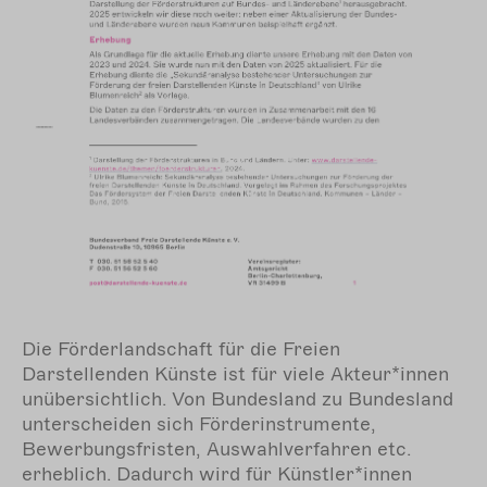
nd
Di
Da
Die Förderlandschaft für die Freien
vi
Darstellenden Künste ist für viele Akteur*innen
Bu
unübersichtlich. Von Bundesland zu Bundesland
Fö
unterscheiden sich Förderinstrumente,
Au
Bewerbungsfristen, Auswahlverfahren etc.
wi
erheblich. Dadurch wird für Künstler*innen