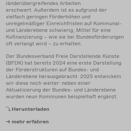
so
länderübergreifendes Arbeiten
de
erschwert. Außerdem ist es aufgrund der
Mi
vielfach geringen Förderhöhen und
Ei
unregelmäßiger Einreichfristen auf Kommunal-
Fö
und Länderebene schwierig, Mittel für eine
Bu
Kofinanzierung – wie sie bei Bundesförderungen
si
oft verlangt wird – zu erhalten.
sc
Der Bundesverband Freie Darstellende Künste
Zu
(BFDK) hat bereits 2024 eine erste Darstellung
fü
der Förderstrukturen auf Bundes- und
un
Länderebene herausgebracht. 2025 entwickeln
na
wir diese noch weiter: neben einer
Ze
Aktualisierung der Bundes- und Länderebene
wurden neun Kommunen beispielhaft ergänzt.
Herunterladen
mehr
erfahren