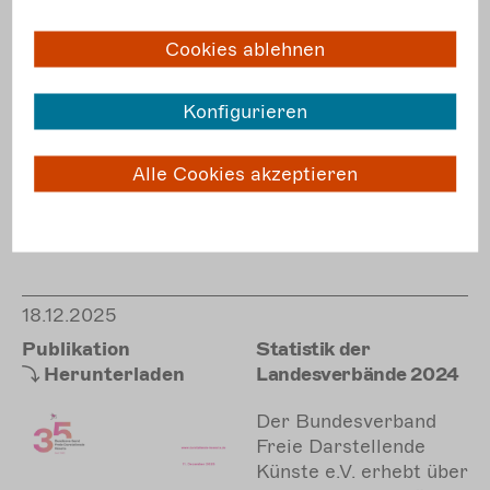
von
„
Verantwortung übern
Cookies ablehnen
ehmen
“ in
Zusammenarbeit mit
Doris Weinberger und
Konfigurieren
Constanze Brockmann
(Internationale
Alle Cookies akzeptieren
Gesellschaft der
Bildenden Künste –
IGBK).
18.12.2025
Publikation
Statistik der
Herunterladen
Landesverbände 2024
Der Bundesverband
Freie Darstellende
Künste e.V. erhebt über