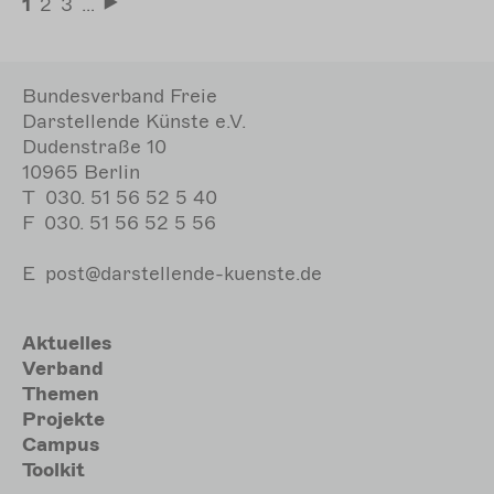
Seitennummerierung
Aktuelle
1
Seite
2
Seite
3
…
Letzte
Seite
Seite
Bundesverband Freie
Darstellende Künste e.V.
Dudenstraße 10
10965 Berlin
T
030. 51 56 52 5 40
F
030. 51 56 52 5 56
E
post@darstellende-kuenste.de
Hauptnavigation
Aktuelles
Verband
Themen
Projekte
Campus
Toolkit