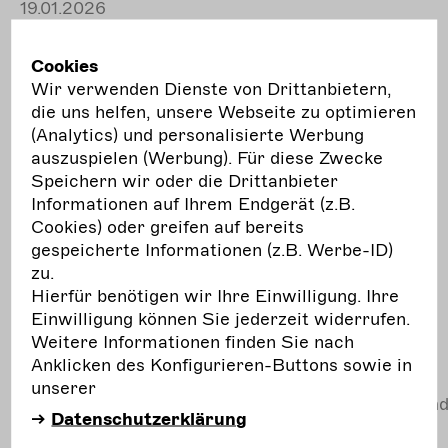
19.01.2026
Zustimmen
Publikation
Verantwortung
Herunterladen
übernehmen #3
Cookies
Grenzen überwinden
Wir verwenden Dienste von Drittanbietern,
durch interdisziplinäre
die uns helfen, unsere Webseite zu optimieren
Zusammenarbeit
(Analytics) und personalisierte Werbung
auszuspielen (Werbung). Für diese Zwecke
Thesenpapier zur
Speichern wir oder die Drittanbieter
Relevanz von
Informationen auf Ihrem Endgerät (z.B.
transdisziplinärer
Cookies) oder greifen auf bereits
Arbeit
gespeicherte Informationen (z.B. Werbe-ID)
zu.
Das Papier
Hierfür benötigen wir Ihre Einwilligung. Ihre
"Verantwortung
Einwilligung können Sie jederzeit widerrufen.
übernehmen #3
Weitere Informationen finden Sie nach
Grenzen überwinden
Anklicken des Konfigurieren-Buttons sowie in
durch interdisziplinäre
unserer
Zusammenarbeitentstand
Datenschutzerklärung
entstand im Rahmen