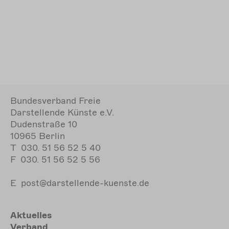
Bundesverband Freie
Darstellende Künste e.V.
Dudenstraße 10
10965 Berlin
T
030. 51 56 52 5 40
F
030. 51 56 52 5 56
E
post@darstellende-kuenste.de
Hauptnavigation
Aktuelles
Verband