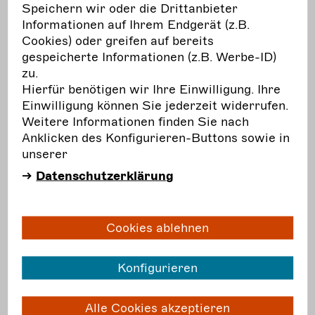
Speichern wir oder die Drittanbieter
Informationen auf Ihrem Endgerät (z.B.
März 2017: Die Honoraruntergrenze wird
Cookies) oder greifen auf bereits
angepasst
gespeicherte Informationen (z.B. Werbe-ID)
zu.
Juli 2017: BFDK Gründungsmitglied der
Hierfür benötigen wir Ihre Einwilligung. Ihre
"Allianz der Freien Künste"
Einwilligung können Sie jederzeit widerrufen.
Weitere Informationen finden Sie nach
November 2017: Vorstellungs- und
Anklicken des Konfigurieren-Buttons sowie in
Probenhonorare werden Teil der
unserer
Honoraruntergrenze
Datenschutzerklärung
November 2017: BUNDESFORUM I
Cookies ablehnen
Projekt ON THE ROAD startet
Konfigurieren
2018
Alle Cookies akzeptieren