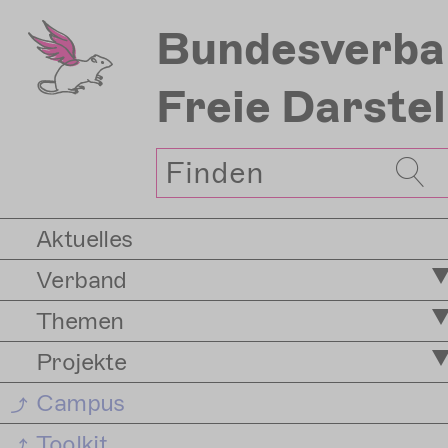
Direkt
Bundesverba
zum
Inhalt
Freie Darste
Suche
Aktuelles
Verband
Themen
Projekte
Campus
Toolkit