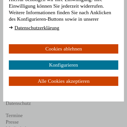
10965 Berlin
Einwilligung können Sie jederzeit widerrufen.
T
030. 51 56 52 5 40
Weitere Informationen finden Sie nach Anklicken
F
030. 51 56 52 5 56
des Konfigurieren-Buttons sowie in unserer
E
post@darstellende-kuenste.de
Datenschutzerklärung
Hauptnavigation
Aktuelles
Cookies ablehnen
Verband
Themen
Konfigurieren
Projekte
Campus
Toolkit
Alle Cookies akzeptieren
Meta
Kontakt
Impressum
Datenschutz
Sekundärmenu
Termine
Presse