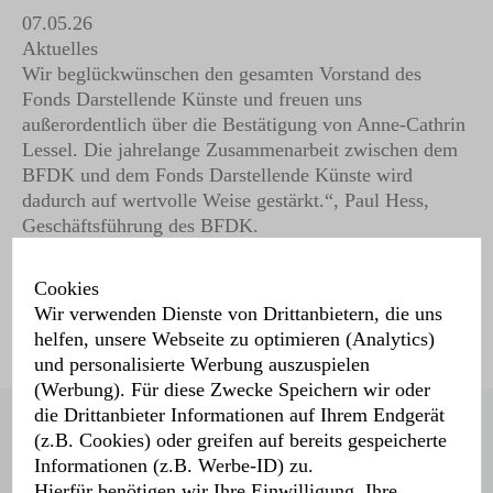
07.05.26
Aktuelles
Wir beglückwünschen den gesamten Vorstand des
Fonds Darstellende Künste und freuen uns
außerordentlich über die Bestätigung von Anne-Cathrin
Lessel. Die jahrelange Zusammenarbeit zwischen dem
BFDK und dem Fonds Darstellende Künste wird
dadurch auf wertvolle Weise gestärkt.“, Paul Hess,
Geschäftsführung des BFDK.
Cookies
Wir verwenden Dienste von Drittanbietern, die uns
helfen, unsere Webseite zu optimieren (Analytics)
und personalisierte Werbung auszuspielen
(Werbung). Für diese Zwecke Speichern wir oder
die Drittanbieter Informationen auf Ihrem Endgerät
Bundesverband Freie
(z.B. Cookies) oder greifen auf bereits gespeicherte
Darstellende Künste e.V.
Informationen (z.B. Werbe-ID) zu.
Dudenstraße 10
Hierfür benötigen wir Ihre Einwilligung. Ihre