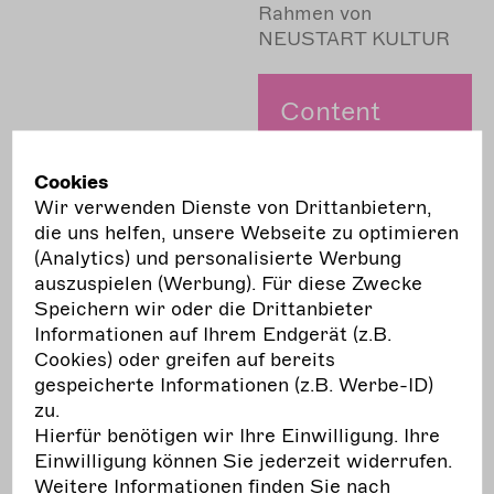
Rahmen von
NEUSTART KULTUR
Content
entriegeln
und cookie
Cookies
zustimmen.
Wir verwenden Dienste von Drittanbietern,
die uns helfen, unsere Webseite zu optimieren
13.06.2023
(Analytics) und personalisierte Werbung
Zustimmen
Video
Performing Arts -
auszuspielen (Werbung). Für diese Zwecke
Performing Future #4:
Speichern wir oder die Drittanbieter
Marktplatz der
Informationen auf Ihrem Endgerät (z.B.
Möglichkeiten –
Cookies) oder greifen auf bereits
Gemeinsam nachhaltig
gespeicherte Informationen (z.B. Werbe-ID)
in den freien
zu.
darstellenden Künsten
Hierfür benötigen wir Ihre Einwilligung. Ihre
- INTERVIEWS II
Einwilligung können Sie jederzeit widerrufen.
Weitere Informationen finden Sie nach