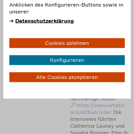
Interviews mit: 17 Ziele
Anklicken des Konfigurieren-Buttons sowie in
Camp in Ludwigsburg:
unserer
https://www.schloss
Datenschutzerklärung
festspiele.de/ghei...
Plattform CoProg:
https://cultureaction
Cookies ablehnen
europe.org/knowl...
Beratungsstelle PAP:
https://pap-
Konfigurieren
berlin.de/de/beratung-
ori...
Produktionsbande:
Alle Cookies akzeptieren
https://produktionsb
ande.org/de
WHAT IF -
Projektbüro für
nachhaltige Kultur:
https://www.whatif-
projektbuero.de/
Die
Interviews führten
Catherine Launay und
Sandra Bringer. Film &