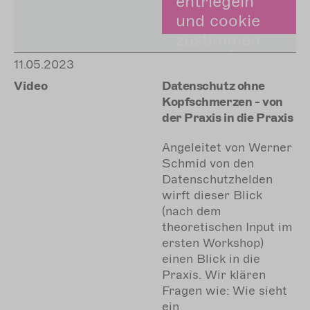
entriegeln
und cookie
zustimmen.
11.05.2023
Zustimmen
Video
Datenschutz ohne
Kopfschmerzen - von
der Praxis in die Praxis
Angeleitet von Werner
Schmid von den
Datenschutzhelden
wirft dieser Blick
(nach dem
theoretischen Input im
ersten Workshop)
einen Blick in die
Praxis. Wir klären
Fragen wie: Wie sieht
ein