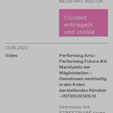
NEUSTART KULTUR
Content
entriegeln
und cookie
zustimmen.
13.06.2023
Zustimmen
Video
Performing Arts -
Performing Future #4:
Marktplatz der
Möglichkeiten –
Gemeinsam nachhaltig
in den freien
darstellenden Künsten
- INTERVIEWS III
Interviews mit:
STREETWARE saved