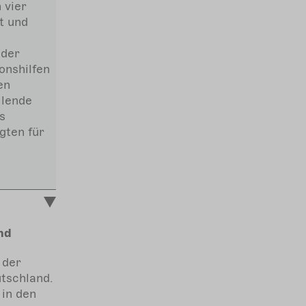
 vier
t und
oder
onshilfen
en
llende
s
ten für
nd
 der
utschland.
in den