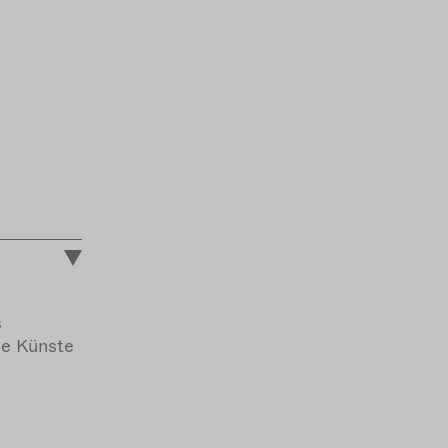
s
de Künste