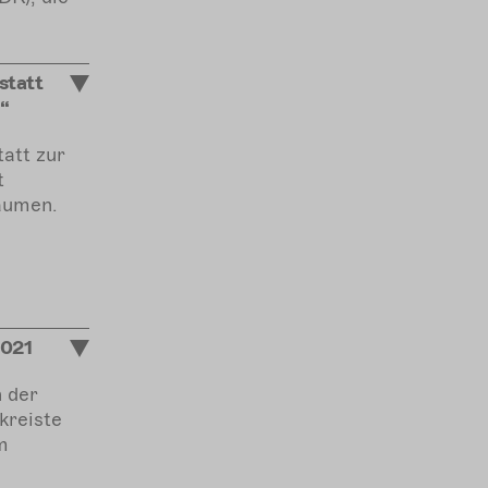
statt
“
att zur
t
äumen.
021
 der
kreiste
m