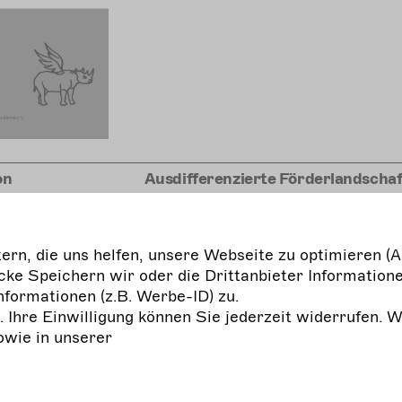
on
Ausdifferenzierte Förderlandschaf
erladen
Freie Darstellende Künste
Kulturpolitische Handreichung de
rn, die uns helfen, unsere Webseite zu optimieren (A
Bundesverbands Freie Darstellen
ke Speichern wir oder die Drittanbieter Informatione
nformationen (z.B. Werbe-ID) zu.
mehr
erfahren
g. Ihre Einwilligung können Sie jederzeit widerrufen. 
owie in unserer