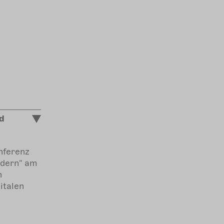
d
nferenz
rdern" am
n
italen