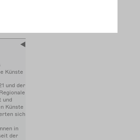
s
de Künste
1 und der
 Regionale
t und
en Künste
erten sich
nnen in
eit der