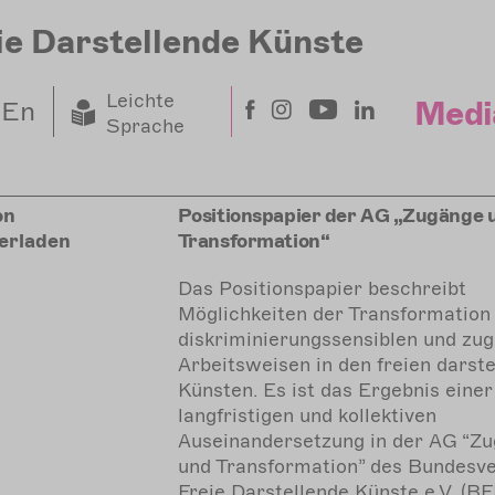
ie Darstellende Künste
Leichte
Medi
En
Sprache
on
Positionspapier der AG „Zugänge 
erladen
Transformation“
Das Positionspapier beschreibt
Möglichkeiten der Transformation 
diskriminierungssensiblen und zu
Arbeitsweisen in den freien darst
Künsten. Es ist das Ergebnis einer
langfristigen und kollektiven
Auseinandersetzung in der AG “Z
und Transformation” des Bundesv
Freie Darstellende Künste e.V. (BF