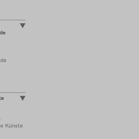
de
nde
te
s
de Künste