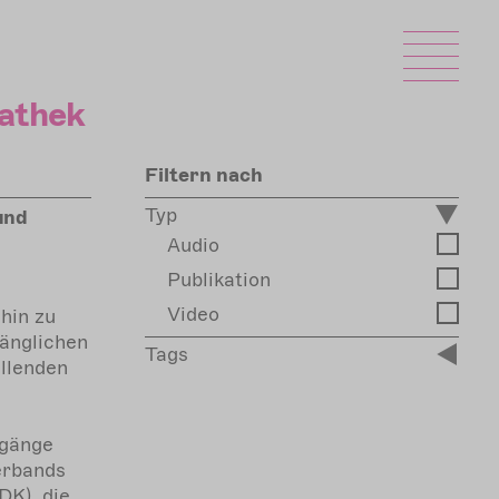
athek
Filtern nach
Typ
und
Audio
Publikation
Video
hin zu
gänglichen
Tags
ellenden
ugänge
erbands
DK), die