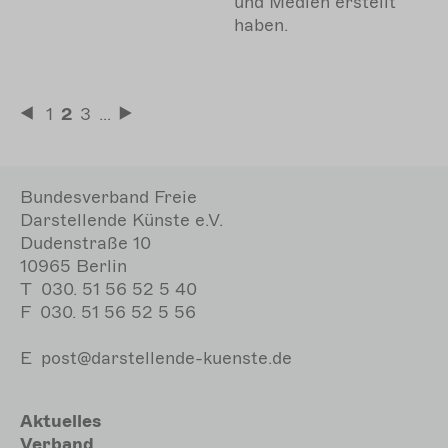
und Medien erstellt
haben.
Seitennummerierung
Seite
1
Aktuelle
2
Seite
3
…
Erste
Letzte
Seite
Seite
Seite
Bundesverband Freie
Darstellende Künste e.V.
Dudenstraße 10
10965 Berlin
T
030. 51 56 52 5 40
F
030. 51 56 52 5 56
E
post@darstellende-kuenste.de
Hauptnavigation
Aktuelles
Verband