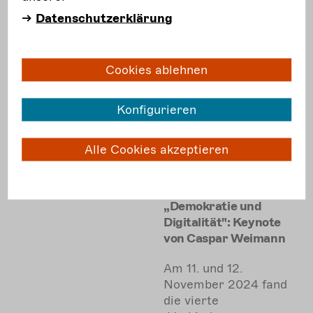
mehr
erfahren
Datenschutzerklärung
Content
Cookies ablehnen
entriegeln
und cookie
zustimmen.
Konfigurieren
17.03.2025
Alle Cookies akzeptieren
Zustimmen
Video
„Verbindungen
fördern"-
Fachkonferenz
„Demokratie und
Digitalität": Keynote
von Caspar Weimann
Am 11. und 12.
November 2024 fand
die vierte