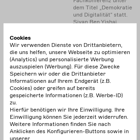
Fachkonferenz unter
dem Titel „Demokratie
und Digitalität" statt.
Sivan Ben Yishai,
Dramatikerin und
Theaterregisseurin,
Cookies
die sich in ihren
Wir verwenden Dienste von Drittanbietern,
Stücken unter
die uns helfen, unsere Webseite zu optimieren
anderem mit der
(Analytics) und personalisierte Werbung
palästinensisch-
auszuspielen (Werbung). Für diese Zwecke
israelisch-deutschen
Speichern wir oder die Drittanbieter
Geschichte
Informationen auf Ihrem Endgerät (z.B.
beschäftigt, ergänzte
Cookies) oder greifen auf bereits
die Fachkonferenz mit
gespeicherte Informationen (z.B. Werbe-ID)
einer Keynote zum
zu.
Thema „German Guilt,
Hierfür benötigen wir Ihre Einwilligung. Ihre
German Blame | Aktiv
Einwilligung können Sie jederzeit widerrufen.
gegen autoritären
Weitere Informationen finden Sie nach
Wenden“.
Anklicken des Konfigurieren-Buttons sowie in
unserer