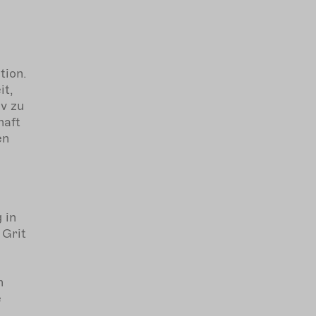
tion.
it,
v zu
haft
en
 in
, Grit
n
e