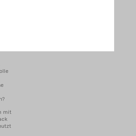
ie
t
olle
ne
n?
m mit
ack
nutzt