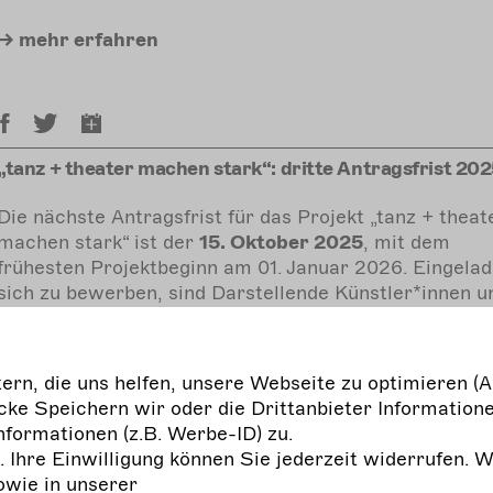
mehr
erfahren
„tanz + theater machen stark“: dritte Antragsfrist 20
Die nächste Antragsfrist für das Projekt „tanz + theat
machen stark“ ist der
15. Oktober 2025
, mit dem
frühesten Projektbeginn am 01. Januar 2026. Eingelad
sich zu bewerben, sind Darstellende Künstler*innen u
deren Kooperationspartner*innen. Die zur Antragstel
erforderliche
Projektskizze
ist
im
Downloadbereich
verfügbar. Zur Erläuterung von
rn, die uns helfen, unsere Webseite zu optimieren (A
Ausschreibungsbedingungen und programmspezifisch
ke Speichern wir oder die Drittanbieter Informatione
Besonderheiten für die dritte Förderphase von 2023 -
nformationen (z.B. Werbe-ID) zu.
2027 haben wir einen
Leitfaden
entwickelt, der im
g. Ihre Einwilligung können Sie jederzeit widerrufen. 
Downloadbereich
zum Herunterladen bereit steht.
owie in unserer