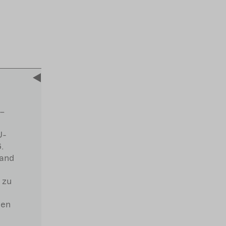
 –
U-
.
band
 zu
hen