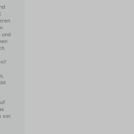
and
t
deren
em
n und
hen
ch
en?
s,
ibt
uf
us
 vor.