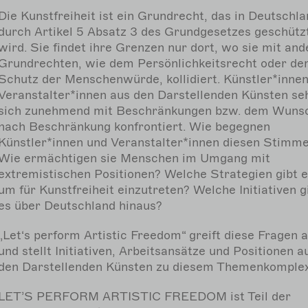
Die Kunstfreiheit ist ein Grundrecht, das in Deutschl
durch Artikel 5 Absatz 3 des Grundgesetzes geschütz
wird. Sie findet ihre Grenzen nur dort, wo sie mit an
Grundrechten, wie dem Persönlichkeitsrecht oder d
Schutz der Menschenwürde, kollidiert. Künstler*inne
Veranstalter*innen aus den Darstellenden Künsten se
sich zunehmend mit Beschränkungen bzw. dem Wuns
nach Beschränkung konfrontiert. Wie begegnen
Künstler*innen und Veranstalter*innen diesen Stimm
Wie ermächtigen sie Menschen im Umgang mit
extremistischen Positionen? Welche Strategien gibt e
um für Kunstfreiheit einzutreten? Welche Initiativen g
es über Deutschland hinaus?
„Let‘s perform Artistic Freedom“ greift diese Fragen a
und stellt Initiativen, Arbeitsansätze und Positionen a
den Darstellenden Künsten zu diesem Themenkomplex
LET’S PERFORM ARTISTIC FREEDOM ist Teil der