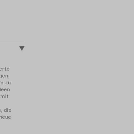
erte
gen
m zu
deen
 mit
, die
 neue