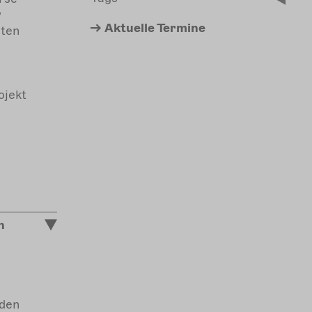
y
Aktuelle
Termine
eten
ojekt
n
nden