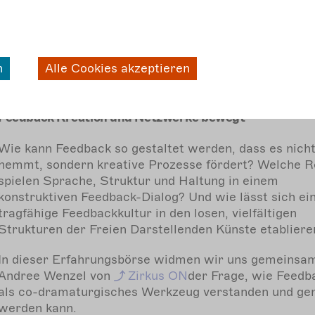
mehr
erfahren
n
Alle Cookies akzeptieren
„Verbindungen fördern“: Erfahrungsbörse „Loops – W
Feedback Kreation und Netzwerke bewegt“
Wie kann Feedback so gestaltet werden, dass es nich
hemmt, sondern kreative Prozesse fördert? Welche R
spielen Sprache, Struktur und Haltung in einem
konstruktiven Feedback-Dialog? Und wie lässt sich ei
tragfähige Feedbackkultur in den losen, vielfältigen
Strukturen der Freien Darstellenden Künste etabliere
In dieser Erfahrungsbörse widmen wir uns gemeinsa
Andree Wenzel von
Zirkus
ON
der Frage, wie Feedb
als co-dramaturgisches Werkzeug verstanden und ge
werden kann.