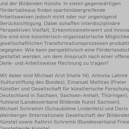
und der Bildenden Künste. In vielen gegenwärtigen
Fördertableaus finden spartenübergreifende
Arbeitsweisen jedoch nicht oder nur ungenügend
Berücksichtigung. Dabei schaffen interdisziplinäre
Perspektiven Vielfalt, Erkenntnismehrwert und Innova
Sie sind eine künstlerisch-organisatorische Möglichke
gesellschaftlichen Transformationsprozessen produkti
begegnen. Wie kann perspektivisch eine Förderlandsc
gestaltet werden, um dem Anspruch nach einer offen
Denk- und Arbeitsweise Rechnung zu tragen?
Mit dabei sind Michael Arzt (Halle 14), Antonia Lahmé
(Kulturstiftung des Bundes), Emanuel Mathias (
Freier
Künstler und Gesellschaft für künstlerische Forschung
Deutschland in Sachsen, Sachsen-Anhalt, Thüringen
)
Ruhland (Landesverband Bildende Kunst Sachsen),
Michael Schramm (Schaubühne Lindenfels) und Doris
Weinberger (Internationale Gesellschaft der Bildende
Künste) sowie Kathrin Schremb (Bundesverband Frei
Darstellende Künste).