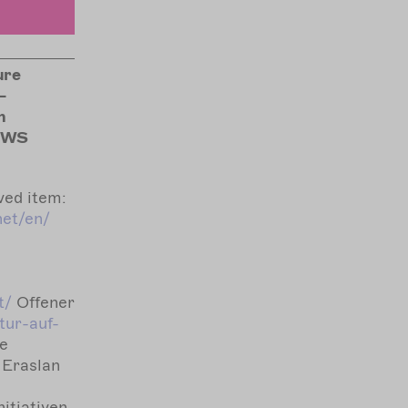
ure
–
n
IEWS
ed item:
net/en/
t/
Offener
tur-auf-
te
r Eraslan
itiativen