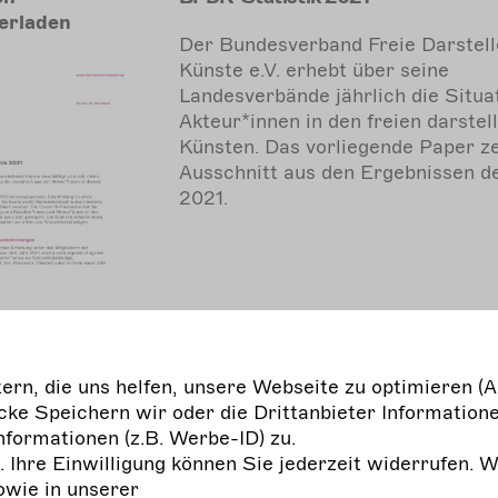
erladen
Der Bundesverband Freie Darstel
Künste e.V. erhebt über seine
Landesverbände jährlich die Situa
Akteur*innen in den freien darstel
Künsten. Das vorliegende Paper ze
Ausschnitt aus den Ergebnissen d
2021.
rn, die uns helfen, unsere Webseite zu optimieren (A
ke Speichern wir oder die Drittanbieter Informatione
Performing Arts - Performing Fut
nformationen (z.B. Werbe-ID) zu.
#4: Marktplatz der Möglichkeiten 
g. Ihre Einwilligung können Sie jederzeit widerrufen. 
Gemeinsam nachhaltig in den freie
owie in unserer