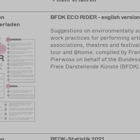
on
BFDK ECO RIDER - english version
erladen
Suggestions on environmentally s
work practices for performing arti
associations, theatres and festival
tour and @home, compiled by Fran
Pierwoss on behalf of the Bundes
Freie Darstellende Künste (BFDK).
on
BFDK-Statistik 2021