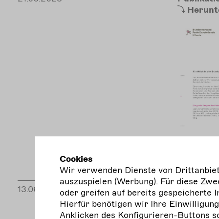
Herunt
Cookies
Wir verwenden Dienste von Drittanbiete
auszuspielen (Werbung). Für diese Zwec
13.06.2023
Video
oder greifen auf bereits gespeicherte I
Hierfür benötigen wir Ihre Einwilligun
Anklicken des Konfigurieren-Buttons s