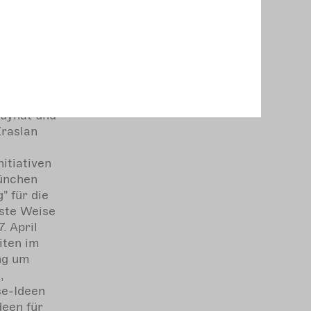
IEWS
ffer:
er.de...
ion-s...
Ruynat und
Eraslan
itiativen
ünchen
" für die
gste Weise
. April
iten im
ing um
,
e-Ideen
deen für