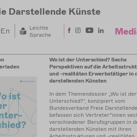
ie Darstellende Künste
Leichte
Medi
En
Sprache
on
Wo ist der Unterschied? Sechs
erladen
Perspektiven auf die Arbeitsstruk
und -realitäten Erwerbstätiger in 
darstellenden Künsten
In dem Themendossier „Wo ist der
Unterschied?“, konzipiert vom
Bundesverband Freie Darstellende
befassen sich Vertreter*innen sec
verschiedener Berufsgruppen in d
darstellenden Künsten mit ihren
Arbeitsstrukturen und -realitäten.