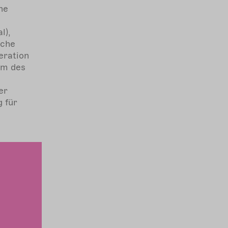
he
l),
sche
eration
mm des
er
 für