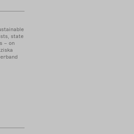
ustainable
sts, state
s – on
ziska
verband