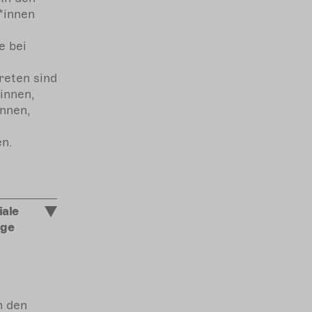
*innen
e bei
reten sind
innen,
innen,
n.
iale
ige
n den