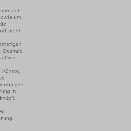
iche und
 sowie um
die
oft nicht
stätigen,
. Deshalb
es Over
 Künste,
ve
wirkungen
rung in
knüpft
en
erung.