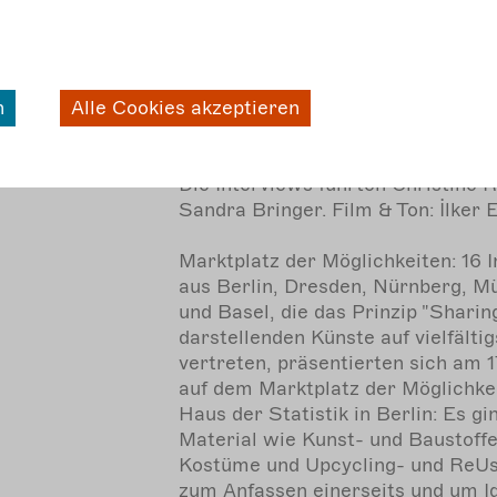
darstellenden Künsten - INTERV
IV
Interviews mit: Theater Salz + Pfe
https://www.salzundpfeffer-theat
n
Alle Cookies akzeptieren
upsidogi son sea:
https://alisonsea.me/transformat
Die Interviews führten Christine 
Sandra Bringer. Film & Ton: İlker 
Marktplatz der Möglichkeiten: 16 In
aus Berlin, Dresden, Nürnberg, M
und Basel, die das Prinzip "Sharing
darstellenden Künste auf vielfälti
vertreten, präsentierten sich am 17
auf dem Marktplatz der Möglichke
Haus der Statistik in Berlin: Es g
Material wie Kunst- und Baustoffe
Kostüme und Upcycling- und ReUs
zum Anfassen einerseits und um I