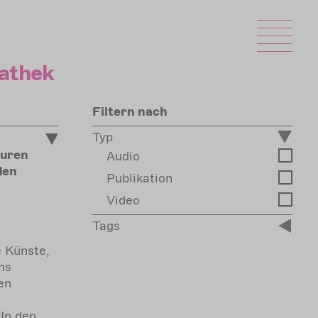
athek
Filtern nach
Typ
turen
Audio
den
Publikation
Video
Tags
 Künste,
hs
en
 In den