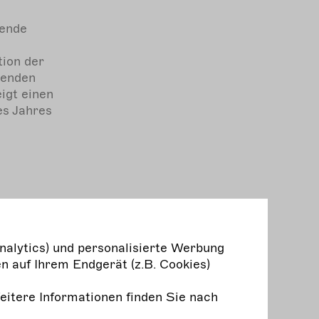
lende
tion der
lenden
igt einen
es Jahres
nalytics) und personalisierte Werbung
n auf Ihrem Endgerät (z.B. Cookies)
ure
–
Weitere Informationen finden Sie nach
n