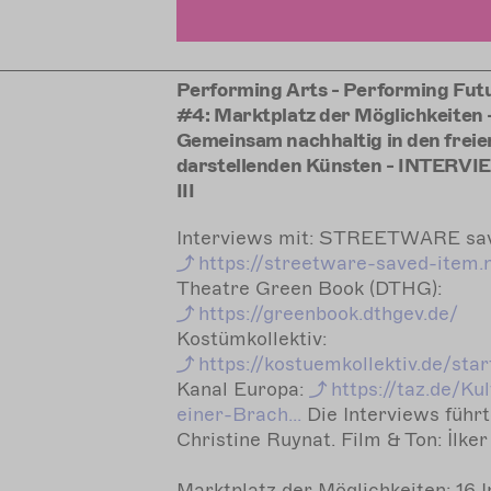
Performing Arts - Performing Fut
#4: Marktplatz der Möglichkeiten 
Gemeinsam nachhaltig in den freie
darstellenden Künsten - INTERV
III
Interviews mit: STREETWARE sav
https://streetware-saved-item.
Theatre Green Book (DTHG):
https://greenbook.dthgev.de/
Kostümkollektiv:
https://kostuemkollektiv.de/star
Kanal Europa:
https://taz.de/Kul
einer-Brach...
Die Interviews führ
Christine Ruynat. Film & Ton: İlke
Marktplatz der Möglichkeiten: 16 In