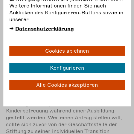
Weitere Informationen finden Sie nach
Anklicken des Konfigurieren-Buttons sowie in
unserer
Datenschutzerklärung
Frist:
Ausschreibung
30.10.
Do.
Cookies ablehnen
Stiftung TANZ: Stipendien
Konfigurieren
Die Stiftung TANZ vergibt Stipendien an
Tanzschaffende im Übergang in einen neuen
Beruf nach der aktiven Tanzkarriere. Jedes Jahr
Alle Cookies akzeptieren
zum 30.3., 30.6. und 30.10. kann ein Antrag auf
eine einmalige Förderung für z.B: Kurs- oder
Studiengebühren, Fahrtkosten oder
Kinderbetreuung während einer Ausbildung
gestellt werden. Wer einen Antrag stellen will,
sollte sich zuvor von der Geschäftsstelle der
Stiftung zu seiner individuellen Transition