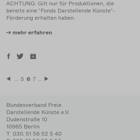
ACHTUNG: Gilt nur für Produktionen, die
bereits eine "Fonds Darstellende Künste"-
Förderung erhalten haben.
mehr
erfahren
Seitennummerierung
…
Seite
5
Aktuelle
6
Seite
7
…
Erste
Letzte
Seite
Seite
Seite
Bundesverband Freie
Darstellende Künste e.V.
Dudenstraße 10
10965 Berlin
T
030. 51 56 52 5 40