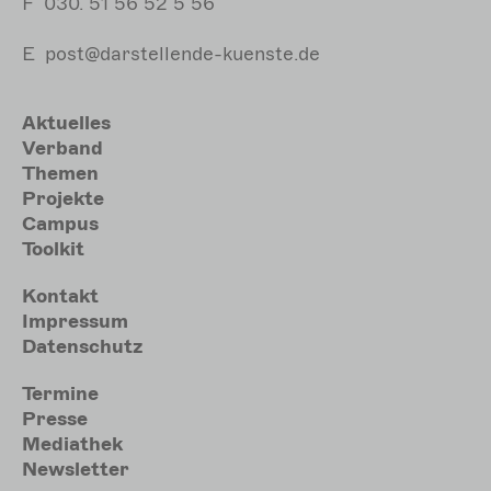
F
030. 51 56 52 5 56
E
post@darstellende-kuenste.de
Hauptnavigation
Aktuelles
Verband
Themen
Projekte
Campus
Toolkit
Meta
Kontakt
Impressum
Datenschutz
Sekundärmenu
Termine
Presse
Mediathek
Newsletter