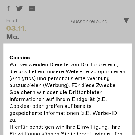
Frist:
Ausschreibung
03.11.
Mo.
European Festivals Association: European
Festivals Fund for Emerging Artists #4
Cookies
Wir verwenden Dienste von Drittanbietern,
The European Festivals Association has opened
die uns helfen, unsere Webseite zu optimieren
the next round of the European Festivals Fund
(Analytics) und personalisierte Werbung
for Emerging Artists (EFFEA). EFFEA Call #4
auszuspielen (Werbung). Für diese Zwecke
will support around 50 residencies taking place
Speichern wir oder die Drittanbieter
throughout 2026, each involving at least 3
Informationen auf Ihrem Endgerät (z.B.
festivals from different countries that will take
Cookies) oder greifen auf bereits
an emerging artist—whether an individual or a
gespeicherte Informationen (z.B. Werbe-ID)
collective—under their wings.
zu.
Hierfür benötigen wir Ihre Einwilligung. Ihre
mehr
erfahren
Einwilligung können Sie jederzeit widerrufen.