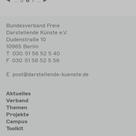
Seitennummerierung
…
Seite
5
Aktuelle
6
Seite
7
…
Erste
Letzte
Seite
Seite
Seite
Bundesverband Freie
Darstellende Künste e.V.
Dudenstraße 10
10965 Berlin
T
030. 51 56 52 5 40
F
030. 51 56 52 5 56
E
post@darstellende-kuenste.de
Hauptnavigation
Aktuelles
Verband
Themen
Projekte
Campus
Toolkit