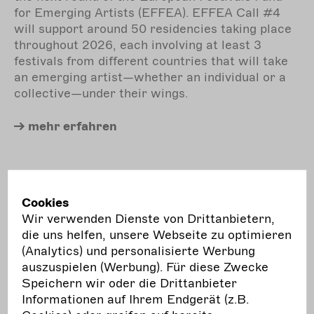
for Emerging Artists (EFFEA). EFFEA Call #4
will support around 50 residencies taking place
throughout 2026, each involving at least 3
festivals from different countries that will take
an emerging artist—whether an individual or a
collective—under their wings.
mehr
erfahren
Cookies
Frist:
Ausschreibung
Wir verwenden Dienste von Drittanbietern,
30.10.
die uns helfen, unsere Webseite zu optimieren
Do.
(Analytics) und personalisierte Werbung
auszuspielen (Werbung). Für diese Zwecke
Stiftung TANZ: Stipendien
Speichern wir oder die Drittanbieter
Informationen auf Ihrem Endgerät (z.B.
Die Stiftung TANZ vergibt Stipendien an