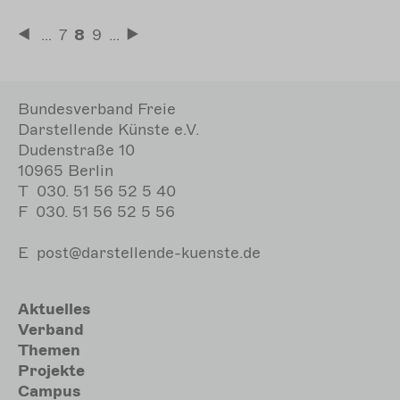
Seitennummerierung
…
Seite
7
Aktuelle
8
Seite
9
…
Erste
Letzte
Seite
Seite
Seite
Bundesverband Freie
Darstellende Künste e.V.
Dudenstraße 10
10965 Berlin
T
030. 51 56 52 5 40
F
030. 51 56 52 5 56
E
post@darstellende-kuenste.de
Hauptnavigation
Aktuelles
Verband
Themen
Projekte
Campus