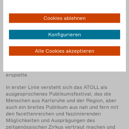
Seit den späten 1980er Jahren finden die
zeitgenössischen Entwicklungen des Zirkus im
Cookies ablehnen
Programm des Karlsruher Kulturzentrums
TOLLHAUS regelmäßig ihren Niederschlag.
Konfigurieren
2016 bündelte das TOLLHAUS dieses
Engagement mit dem ATOLL Festival, das
seither alljährlich im September stattfindend als
Alle Cookies akzeptieren
eines der ersten und größten dem
zeitgenössischen Zirkus gewidmeten Festivals in
Deutschland schnell einen europaweiten Ruf
erspielte.
In erster Linie versteht sich das ATOLL als
ausgesprochenes Publikumsfestival, das die
Menschen aus Karlsruhe und der Region, aber
auch ein breites Publikum aus nah und fern mit
den facettenreichen und faszinierenden
Möglichkeiten und Ausprägungen des
zeitgenössischen Zirkus vertraut machen und