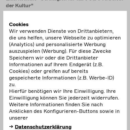
der Kultur"
Das zweitägige Symposium widmet sich dem
Cookies
Thema Tanz und Elternschaft. Im Zentrum steht
Wir verwenden Dienste von Drittanbietern,
die Frage, wie faire Arbeitsbedingungen für freie
die uns helfen, unsere Webseite zu optimieren
Tanzschaffende mit Care-Verantwortung
(Analytics) und personalisierte Werbung
entwickelt werden können – und welche
auszuspielen (Werbung). Für diese Zwecke
strukturellen Veränderungen dafür nötig sind.
Speichern wir oder die Drittanbieter
Informationen auf Ihrem Endgerät (z.B.
mehr
erfahren
Cookies) oder greifen auf bereits
gespeicherte Informationen (z.B. Werbe-ID)
zu.
Hierfür benötigen wir Ihre Einwilligung. Ihre
Einwilligung können Sie jederzeit widerrufen.
18.09. bis
Festival
Weitere Informationen finden Sie nach
28.09.
Anklicken des Konfigurieren-Buttons sowie in
Karlsruhe
Do.
unserer
ATOLL Festival
Datenschutzerklärung