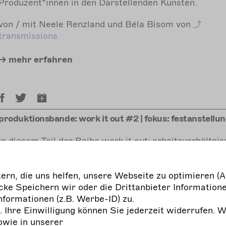
Produzent*innen in den Darstellenden Künsten.
von / mit Neele Renzland und Béla Bisom von
transmissions
mehr
erfahren
produktionsbande: work it out #2 | fokus: festanstellu
In diesem Teil der Reihe work it out: arbeitsverhältni
kulturbereich nimmt die produktionsbande mit Sandr
Soltau das Modell der Festanstellung in den Fokus. Di
rn, die uns helfen, unsere Webseite zu optimieren (A
Teilnehmenden tauchen ein in den Komplex „Anstellun
ke Speichern wir oder die Drittanbieter Informatione
und fragen nach Möglichkeiten der Gestaltung mit
nformationen (z.B. Werbe-ID) zu.
Haltung.
g. Ihre Einwilligung können Sie jederzeit widerrufen. 
Wie lasse ich mich anstellen? Wie beschäftige ich an
owie in unserer