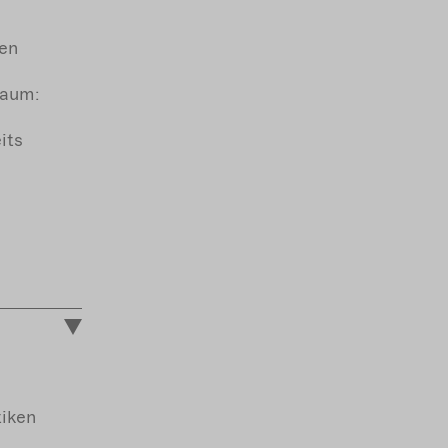
nen
raum:
its
tiken