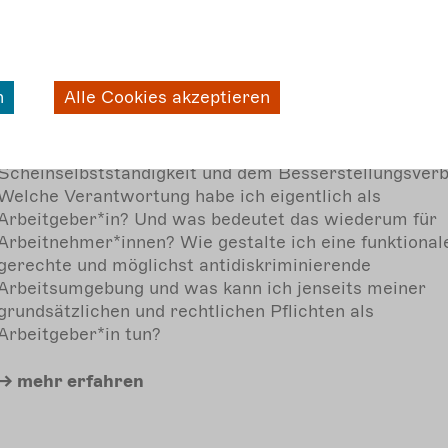
Zum ersten Mal Arbeitnehmerin oder Arbeitgeberin u
fragst Dich, was Du Alles für die Gestaltung eines gu
Arbeitnehmer*in-Abeitgeber*in-Verhältnisses beacht
solltest? Was brauche ich mindestens an
n
Alle Cookies akzeptieren
Grundinfrastruktur, um jemand anstellen zu können? 
vermittle ich als Arbeitgeber*in die Rahmenbedingun
Wie verhält es sich mit Themen wie
Scheinselbstständigkeit und dem Besserstellungsver
Welche Verantwortung habe ich eigentlich als
Arbeitgeber*in? Und was bedeutet das wiederum für
Arbeitnehmer*innen? Wie gestalte ich eine funktional
gerechte und möglichst antidiskriminierende
Arbeitsumgebung und was kann ich jenseits meiner
grundsätzlichen und rechtlichen Pflichten als
Arbeitgeber*in tun?
mehr
erfahren