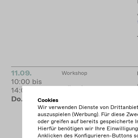
11.09.
Workshop
10:00 bis
online via zoom
14:00
in deutscher
Do.
Cookies
lautsprache
Wir verwenden Dienste von Drittanbiete
beiträge/fragen auf
auszuspielen (Werbung). Für diese Zwec
englisch sind herzlich
oder greifen auf bereits gespeicherte I
willkommen
Hierfür benötigen wir Ihre Einwilligun
Anklicken des Konfigurieren-Buttons s