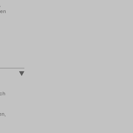
,
ren
”
ich
en,