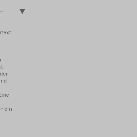
r-
ntext
.
n
at
 der
und
Eine
r ein
.