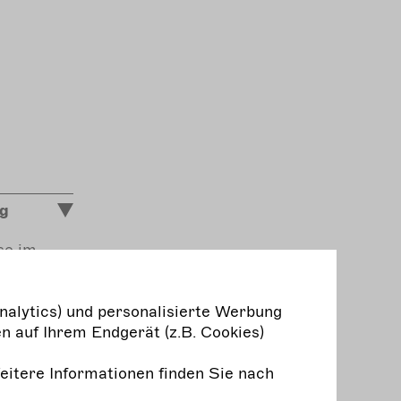
ng
sse im
a
e
nalytics) und personalisierte Werbung
gen“
n auf Ihrem Endgerät (z.B. Cookies)
Weitere Informationen finden Sie nach
dere?