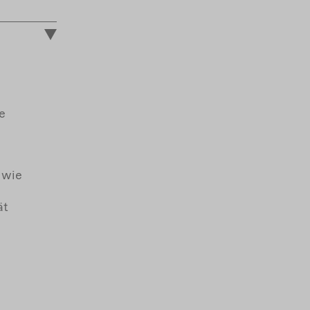
e
 wie
ät