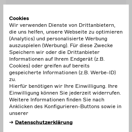
Cookies
Wir verwenden Dienste von Drittanbietern,
12.12.
14:00 bis
Veranstaltung
die uns helfen, unsere Webseite zu optimieren
16:00
(Analytics) und personalisierte Werbung
online
Do.
auszuspielen (Werbung). Für diese Zwecke
Speichern wir oder die Drittanbieter
EAIPA: Politics in Focus "Community Building:
Informationen auf Ihrem Endgerät (z.B.
Uniting the Art Scene"
Cookies) oder greifen auf bereits
gespeicherte Informationen (z.B. Werbe-ID)
The European Association of Independent
zu.
Performing Arts kindly invites to a series of
Hierfür benötigen wir Ihre Einwilligung. Ihre
online events on the topic "Politics in Focus":
# 1
Einwilligung können Sie jederzeit widerrufen.
Community Building: Uniting the Art Scene
Weitere Informationen finden Sie nach
Anklicken des Konfigurieren-Buttons sowie in
mehr
erfahren
unserer
Datenschutzerklärung