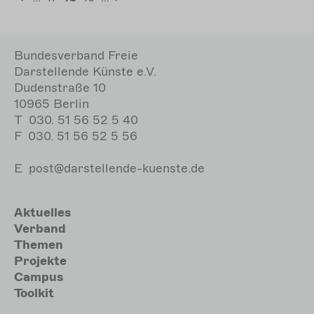
Erste
Letzte
Seite
Seite
Seite
Bundesverband Freie
Darstellende Künste e.V.
Dudenstraße 10
10965 Berlin
T
030. 51 56 52 5 40
F
030. 51 56 52 5 56
E
post@darstellende-kuenste.de
Hauptnavigation
Aktuelles
Verband
Themen
Projekte
Campus
Toolkit