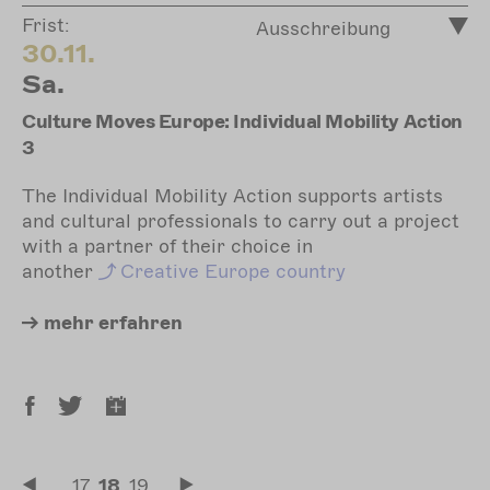
Frist:
Ausschreibung
30.11.
Sa.
Culture Moves Europe: Individual Mobility Action
3
The Individual Mobility Action supports artists
and cultural professionals to carry out a project
with a partner of their choice in
another
Creative
Europe country
mehr
erfahren
Seitennummerierung
…
Seite
17
Aktuelle
18
Seite
19
…