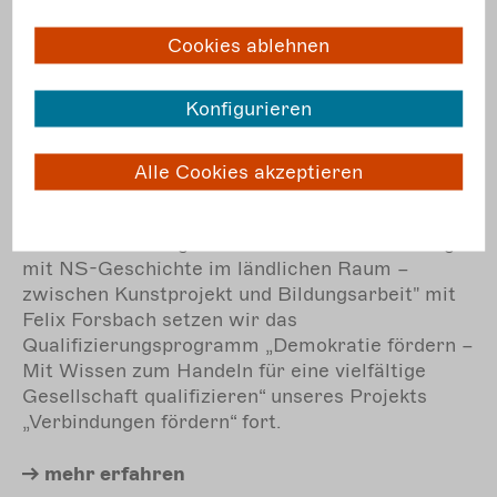
12.12.
10:00 bis
Workshop
Cookies ablehnen
12:00
Do.
Konfigurieren
„Verbindungen fördern“: Auseinandersetzung
mit NS-Geschichte im ländlichen Raum –
Alle Cookies akzeptieren
zwischen Kunstprojekt und Bildungsarbeit
Mit der Erfahrungsbörse "
Auseinandersetzung
mit NS-Geschichte im ländlichen Raum –
zwischen Kunstprojekt und Bildungsarbeit
" mit
Felix Forsbach setzen wir das
Qualifizierungsprogramm „Demokratie fördern –
Mit Wissen zum Handeln für eine vielfältige
Gesellschaft qualifizieren“ unseres Projekts
„Verbindungen fördern“ fort.
mehr
erfahren