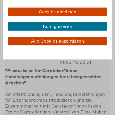
Cookies ablehnen
18.06.
10:00 bis
Konfigurieren
Veranstaltung
11:30
online
Mi.
Alle Cookies akzeptieren
in deutscher
Lautsprache
Anmeldefrist: 17. Juni
2025, 10:00 Uhr
"Produzieren für Caretaker*innen –
Handlungsempfehlungen für elterngerechtes
Arbeiten"
Veröffentlichung de
r „
Handlungsempfehlungen
für Elterngerechtes Produzieren und die
Zusammenarbeit mit Caretaker*innen in den
Freien Darstellenden Künsten“ von Elisa Müller