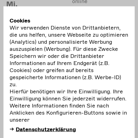
online
Mi.
Die INTHEGA-Datenbank
Cookies
Wir verwenden Dienste von Drittanbietern,
In einer Videokonferenz exklusiv für Mitglieder
die uns helfen, unsere Webseite zu optimieren
der Freien Darstellenden Künste werden Aufbau,
(Analytics) und personalisierte Werbung
Inhalte und Möglichkeiten der INTHEGA-
auszuspielen (Werbung). Für diese Zwecke
Datenbank vorgestellt. Die INTHEGA bereitet
Speichern wir oder die Drittanbieter
derzeit eine Erweiterung der Datenbank vor, die
Informationen auf Ihrem Endgerät (z.B.
u.a. auch neue Kategorien für Produktionen der
Cookies) oder greifen auf bereits
Freien Darstellenden Künste vorsieht. Ebenso ist
gespeicherte Informationen (z.B. Werbe-ID)
ein Tool geplant, mit welchem auch kurzfristig
zu.
Produktionen angeboten werden können.
Hierfür benötigen wir Ihre Einwilligung. Ihre
Mitglieder des INTHEGA-Vorstands und der
Einwilligung können Sie jederzeit widerrufen.
Geschäftsstelle werden zu den genannten
Weitere Informationen finden Sie nach
Themen ausführlich informieren und
Anklicken des Konfigurieren-Buttons sowie in
Anregungen der Teilnehmenden für die
unserer
Weiterentwicklung der Datenbank aufnahmen.
Datenschutzerklärung
Anmeldung über:
geschaeftsstelle@inthega.de