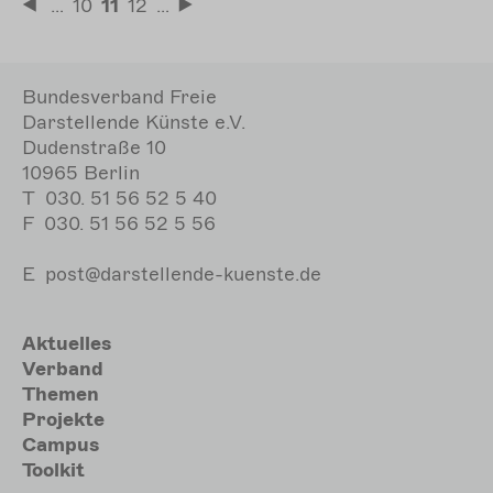
Seitennummerierung
…
Seite
10
Aktuelle
11
Seite
12
…
Erste
Letzte
Seite
Seite
Seite
Bundesverband Freie
Darstellende Künste e.V.
Dudenstraße 10
10965 Berlin
T
030. 51 56 52 5 40
F
030. 51 56 52 5 56
E
post@darstellende-kuenste.de
Hauptnavigation
Aktuelles
Verband
Themen
Projekte
Campus
Toolkit