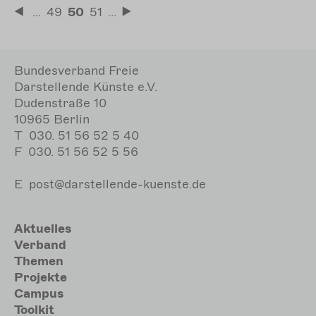
Seitennummerierung
…
Seite
49
Aktuelle
50
Seite
51
…
Erste
Letzte
Seite
Seite
Seite
Bundesverband Freie
Darstellende Künste e.V.
Dudenstraße 10
10965 Berlin
T
030. 51 56 52 5 40
F
030. 51 56 52 5 56
E
post@darstellende-kuenste.de
Hauptnavigation
Aktuelles
Verband
Themen
Projekte
Campus
Toolkit