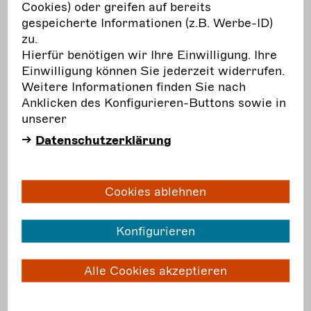
Persönlichkeiten des Kinder- und
Cookies) oder greifen auf bereits
Jugendtheaters ausgezeichnet, die sich in
gespeicherte Informationen (z.B. Werbe-ID)
herausragender Weise für die allumfassende
zu.
Einbeziehung junger Menschen mit
Hierfür benötigen wir Ihre Einwilligung. Ihre
unterschiedlichen Behinderungsperspektiven
Einwilligung können Sie jederzeit widerrufen.
engagieren.
Weitere Informationen finden Sie nach
Anklicken des Konfigurieren-Buttons sowie in
mehr
erfahren
unserer
Datenschutzerklärung
Cookies ablehnen
Frist:
Ausschreibung
20.02.
Konfigurieren
Mo.
Zirkus ON: Ausschreibung 5. Zirkus ON Edition
Alle Cookies akzeptieren
(2023/24)
Bereits zum fünften Mal können sich seit dem 9.