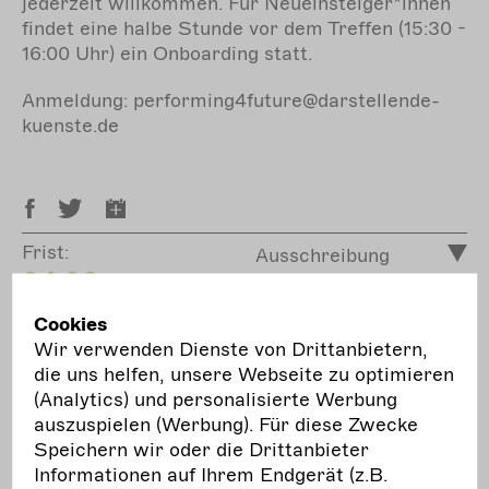
jederzeit willkommen. Für Neueinsteiger*innen
findet eine halbe Stunde vor dem Treffen (15:30 -
16:00 Uhr) ein Onboarding statt.
Anmeldung: performing4future@darstellende-
kuenste.de
Frist:
Ausschreibung
24.02.
Fr.
Cookies
Ausschreibung für den Vera Gerdau Preis 2023
Wir verwenden Dienste von Drittanbietern,
die uns helfen, unsere Webseite zu optimieren
Die ASSITEJ vergibt 2023 in Kooperation mit
(Analytics) und personalisierte Werbung
der Vera Gerdau Stiftung erstmals diesen
auszuspielen (Werbung). Für diese Zwecke
neuen, mit 15.000€ dotierten Preis:
Speichern wir oder die Drittanbieter
Es werden Projekte, Einrichtungen oder
Informationen auf Ihrem Endgerät (z.B.