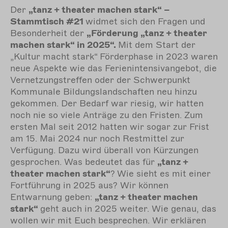
Der
„tanz + theater machen stark“
–
Stammtisch #2
1
widmet sic
h den Fragen und
Besonderheit der
„
Förderung
„
tanz + theater
machen stark“
in 2025
“
.
Mit dem Start der
„Kultur macht stark“ Förderphase in 2023 waren
neue Aspekte wie das Ferienintensivangebot, die
Vernetzungstreffen oder der Schwerpunkt
Kommunale Bildungslandschaften neu hinzu
gekommen. Der Bedarf war riesig, wir hatten
noch nie so viele Anträge zu den Fristen. Zum
ersten Mal seit 2012 hatten wir sogar zur Frist
am 15. Mai 2024 nur noch Restmittel zur
Verfügung. Dazu wird überall von Kürzungen
gesprochen. Was bedeutet das für
„
tanz +
theater machen stark“
?
Wie sieht es mit einer
Fortführung in 2025 aus?
Wir können
Entwarnung geben:
„
tanz + theater machen
stark“
geht auch in 2025 weiter. Wie genau, das
wollen wir mit Euch besprechen. Wir erklären