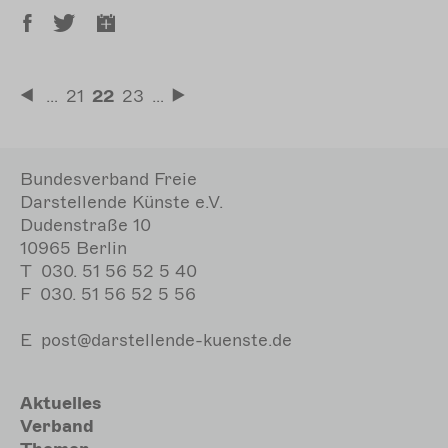
Seitennummerierung
…
Seite
21
Aktuelle
22
Seite
23
…
Erste
Letzte
Seite
Seite
Seite
Bundesverband Freie
Darstellende Künste e.V.
Dudenstraße 10
10965 Berlin
T
030. 51 56 52 5 40
F
030. 51 56 52 5 56
E
post@darstellende-kuenste.de
Hauptnavigation
Aktuelles
Verband