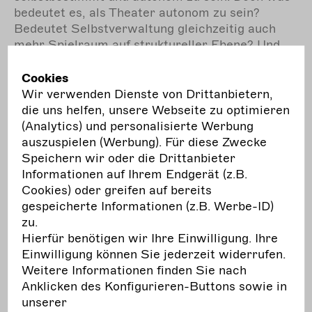
bedeutet es, als Theater autonom zu sein?
Bedeutet Selbstverwaltung gleichzeitig auch
mehr Spielraum auf struktureller Ebene? Und
hieße es, ein ästhetisch wagemutiges
Programm zu planen, ohne dass
Cookies
gesellschaftliche Erwartungen gestellt werden,
Wir verwenden Dienste von Drittanbietern,
die über ein reines „Kunsterlebnis“ hinausgehen?
die uns helfen, unsere Webseite zu optimieren
(Analytics) und personalisierte Werbung
mehr
erfahren
auszuspielen (Werbung). Für diese Zwecke
Speichern wir oder die Drittanbieter
Informationen auf Ihrem Endgerät (z.B.
Cookies) oder greifen auf bereits
gespeicherte Informationen (z.B. Werbe-ID)
02.10.
zu.
Veranstaltung
Hierfür benötigen wir Ihre Einwilligung. Ihre
Mi.
Einwilligung können Sie jederzeit widerrufen.
Haus der Berliner
Weitere Informationen finden Sie nach
Festspiele, Berlin
Anklicken des Konfigurieren-Buttons sowie in
Theaterpreis des Bundes 2024: Preisverleihung
unserer