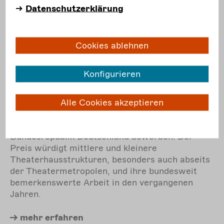
Datenschutzerklärung
Mit dem Theaterpreis des Bundes würdigt die
Bundesregierung die Vielfalt des
Theaterschaffens als eine der tragenden Säulen
des Kulturlebens in Deutschland, insbesondere
Cookies ablehnen
als Orte der gesellschaftlichen Reflexion, der
sozialen Begegnung und der künstlerischen
Konfigurieren
Innovation. Für den seit dem Vorjahr neu
ausgerichteten Innovationspreis können sich
Stadttheater und Landesbühnen, Privattheater
Alle Cookies akzeptieren
und Gastspielhäuser sowie Produktionshäuser
der Freien Darstellenden Künste in der
Bundesrepublik Deutschland bewerben. Der
Preis würdigt mittlere und kleinere
Theaterhausstrukturen, besonders auch abseits
der Theatermetropolen, und ihre bundesweit
bemerkenswerte Arbeit in den vergangenen
Jahren.
mehr
erfahren