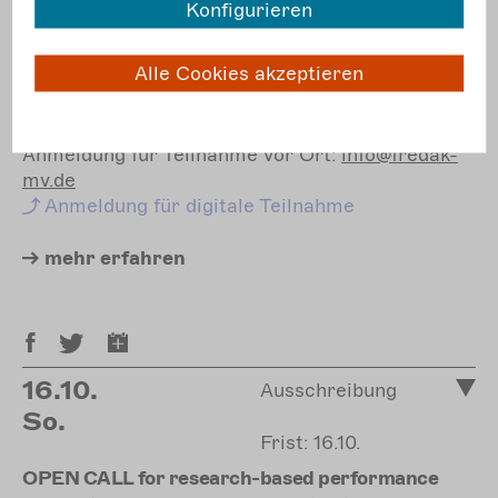
um eine digitale Plattform für
Konfigurieren
Materialvermittlung in Mecklenburg-
Vorpommern zu diskutieren und auf einer „MV-
Alle Cookies akzeptieren
Map“ nachhaltige Initiativen, Firmen,
Werkstätten und Aufführungsräume zu sammeln.
Anmeldung für Teilnahme vor Ort:
info@fredak-
mv.de
Anmeldung
für digitale Teilnahme
mehr
erfahren
16.10.
Ausschreibung
So.
Frist: 16.10.
OPEN CALL for research-based performance