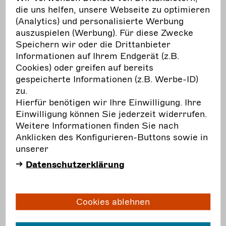
unterstützen sie nachhaltig Kunst und Kultur
die uns helfen, unsere Webseite zu optimieren
umzusetzen und welche Bedingungen müssen
(Analytics) und personalisierte Werbung
dafür geschaffen werden? Diese Fragen erörtert
auszuspielen (Werbung). Für diese Zwecke
die Bühnen- und Kostümbildnerin Christine
Speichern wir oder die Drittanbieter
Ruynat anhand von Projektabläufen, beginnend
Informationen auf Ihrem Endgerät (z.B.
bei der Projektplanung und Entwurfsarbeit, über
Cookies) oder greifen auf bereits
Ideenüberprüfung und Umsetzung bis hin zu
gespeicherte Informationen (z.B. Werbe-ID)
Proben- und Aufführungsprozessen sowie zur
zu.
Materialverwertung im Anschluss. Akteur*innen
Hierfür benötigen wir Ihre Einwilligung. Ihre
der freien darstellende Künste und Interessierte
Einwilligung können Sie jederzeit widerrufen.
sind eingeladen, praxisnah und
Weitere Informationen finden Sie nach
ergebnisorientiert Möglichkeiten nachhaltigen
Anklicken des Konfigurieren-Buttons sowie in
Arbeitens in den darstellenden Künsten
unserer
kennenzulernen und auszutauschen. Good
Datenschutzerklärung
Practice Beispiele und Erfahrungswerte bereits
erprobter Initiativen geben einen Einblick in die
Vielfalt der Möglichkeiten.
Cookies ablehnen
Auf Basis des Wissensinput und der Möglichkeit
zum Networking wird dann der Raum eröffnet,