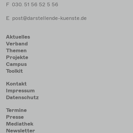
F
030. 51 56 52 5 56
E
post@darstellende-kuenste.de
Hauptnavigation
Aktuelles
Verband
Themen
Projekte
Campus
Toolkit
Meta
Kontakt
Impressum
Datenschutz
Sekundärmenu
Termine
Presse
Mediathek
Newsletter