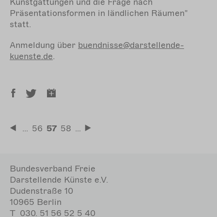
Kunstgattungen und die Frage nach
Präsentationsformen in ländlichen Räumen"
statt.
Anmeldung über
buendnisse@darstellende-
kuenste.de
.
Seitennummerierung
…
Seite
56
Aktuelle
57
Seite
58
…
Erste
Letzte
Seite
Seite
Seite
Bundesverband Freie
Darstellende Künste e.V.
Dudenstraße 10
10965 Berlin
T
030. 51 56 52 5 40