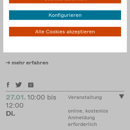
Bestehen.
Konfigurieren
Diese
Ausschreibung
richtet sich an
Kulturinstitutionen, Theater- und
Produktionshäuser sowie an ihre Kommunen und
Alle Cookies akzeptieren
Länder. Es besteht die Möglichkeit, sich als
Zusammenschluss von mehreren Institutionen
zu bewerben.
mehr
erfahren
27.01.
10:00 bis
Veranstaltung
12:00
online, kostenlos
Di.
Anmeldung
erforderlich