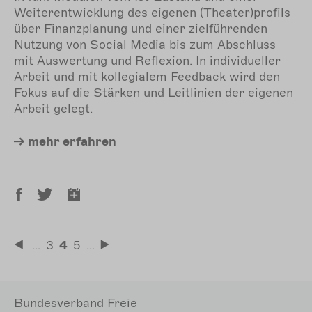
Weiterentwicklung des eigenen (Theater)profils
über Finanzplanung und einer zielführenden
Nutzung von Social Media bis zum Abschluss
mit Auswertung und Reflexion. In individueller
Arbeit und mit kollegialem Feedback wird den
Fokus auf die Stärken und Leitlinien der eigenen
Arbeit gelegt.
mehr
erfahren
Seitennummerierung
…
Seite
3
Aktuelle
4
Seite
5
…
Erste
Letzte
Seite
Seite
Seite
Bundesverband Freie