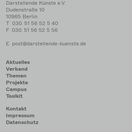
Darstellende Künste e.V.
Dudenstraße 10
10965 Berlin
T
030. 51 56 52 5 40
F
030. 51 56 52 5 56
E
post@darstellende-kuenste.de
Hauptnavigation
Aktuelles
Verband
Themen
Projekte
Campus
Toolkit
Meta
Kontakt
Impressum
Datenschutz