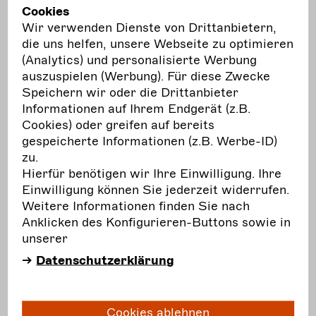
engagierte Akteur*innen aus Kunst, Kultur und
Cookies
Medien dabei zu unterstützen, eine aktive Rolle
Wir verwenden Dienste von Drittanbietern,
in der ökologischen Transformation ihrer
die uns helfen, unsere Webseite zu optimieren
Institutionen und Projekte zu übernehmen.
(Analytics) und personalisierte Werbung
auszuspielen (Werbung). Für diese Zwecke
mehr
erfahren
Speichern wir oder die Drittanbieter
Informationen auf Ihrem Endgerät (z.B.
Cookies) oder greifen auf bereits
gespeicherte Informationen (z.B. Werbe-ID)
zu.
Frist:
Ausschreibung
Hierfür benötigen wir Ihre Einwilligung. Ihre
31.01.
Einwilligung können Sie jederzeit widerrufen.
Sa.
Weitere Informationen finden Sie nach
Anklicken des Konfigurieren-Buttons sowie in
ITI Germany: THEATER DER WELT 2029
unserer
THEATER DER WELT ist eines der
Datenschutzerklärung
bedeutendsten und das älteste internationale
Theaterfestival Deutschlands. Im Jahr 2029
feiert THEATER DER WELT 50-jähriges
Cookies ablehnen