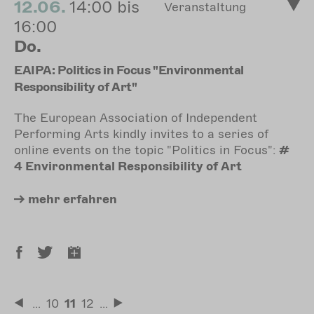
12.06.
14:00 bis
Veranstaltung
16:00
Do.
EAIPA: Politics in Focus "Environmental
Responsibility of Art"
The European Association of Independent
Performing Arts kindly invites to a series of
online events on the topic "Politics in Focus":
#
4 Environmental Responsibility of Art
mehr
erfahren
Seitennummerierung
…
Seite
10
Aktuelle
11
Seite
12
…
Erste
Letzte