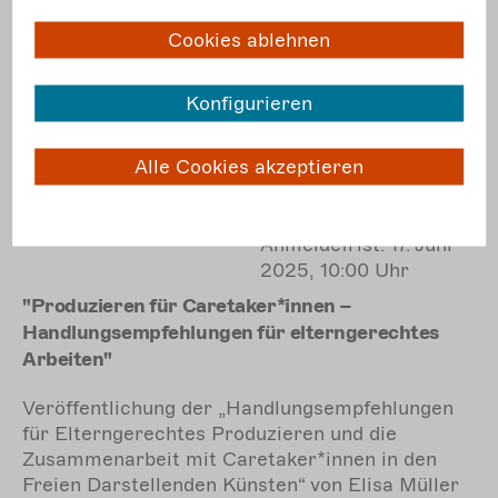
Cookies ablehnen
Konfigurieren
18.06.
10:00 bis
Veranstaltung
11:30
Alle Cookies akzeptieren
online
Mi.
in deutscher
Lautsprache
Anmeldefrist: 17. Juni
2025, 10:00 Uhr
"Produzieren für Caretaker*innen –
Handlungsempfehlungen für elterngerechtes
Arbeiten"
Veröffentlichung de
r „
Handlungsempfehlungen
für Elterngerechtes Produzieren und die
Zusammenarbeit mit Caretaker*innen in den
Freien Darstellenden Künsten“ von Elisa Müller