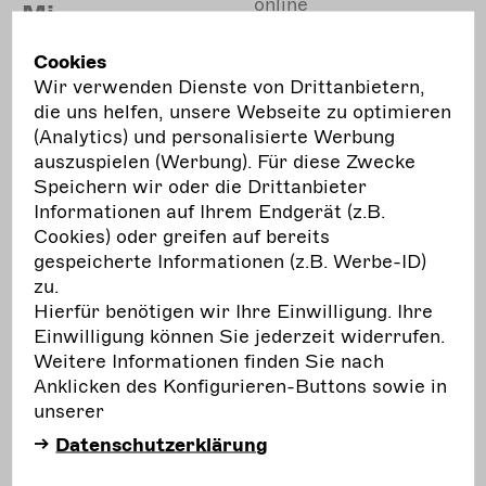
online
Mi.
Die INTHEGA-Datenbank
Cookies
Wir verwenden Dienste von Drittanbietern,
In einer Videokonferenz exklusiv für Mitglieder
die uns helfen, unsere Webseite zu optimieren
der Freien Darstellenden Künste werden Aufbau,
(Analytics) und personalisierte Werbung
Inhalte und Möglichkeiten der INTHEGA-
auszuspielen (Werbung). Für diese Zwecke
Datenbank vorgestellt. Die INTHEGA bereitet
Speichern wir oder die Drittanbieter
derzeit eine Erweiterung der Datenbank vor, die
Informationen auf Ihrem Endgerät (z.B.
u.a. auch neue Kategorien für Produktionen der
Cookies) oder greifen auf bereits
Freien Darstellenden Künste vorsieht. Ebenso ist
gespeicherte Informationen (z.B. Werbe-ID)
ein Tool geplant, mit welchem auch kurzfristig
zu.
Produktionen angeboten werden können.
Hierfür benötigen wir Ihre Einwilligung. Ihre
Mitglieder des INTHEGA-Vorstands und der
Einwilligung können Sie jederzeit widerrufen.
Geschäftsstelle werden zu den genannten
Weitere Informationen finden Sie nach
Themen ausführlich informieren und
Anklicken des Konfigurieren-Buttons sowie in
Anregungen der Teilnehmenden für die
unserer
Weiterentwicklung der Datenbank aufnahmen.
Datenschutzerklärung
Anmeldung über:
geschaeftsstelle@inthega.de