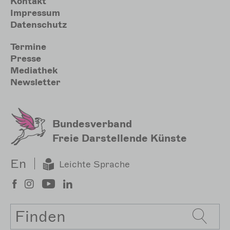
Meta
Kontakt
Impressum
Datenschutz
Sekundärmenu
Termine
Presse
Mediathek
Newsletter
Bundesverband
Freie Darstellende Künste
En
Leichte Sprache
Suche