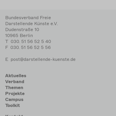
Seite
Seite
Seite
Bundesverband Freie
Darstellende Künste e.V.
Dudenstraße 10
10965 Berlin
T
030. 51 56 52 5 40
F
030. 51 56 52 5 56
E
post@darstellende-kuenste.de
Hauptnavigation
Aktuelles
Verband
Themen
Projekte
Campus
Toolkit