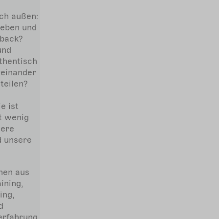
ch außen:
geben und
dback?
und
thentisch
reinander
teilen?
e ist
t wenig
sere
d unsere
nen aus
ining,
ing,
d
erfahrung