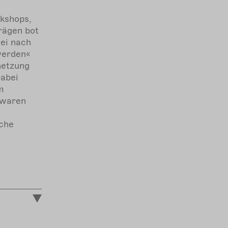
kshops,
rägen bot
ei nach
werden«
netzung
Dabei
m
 waren
che