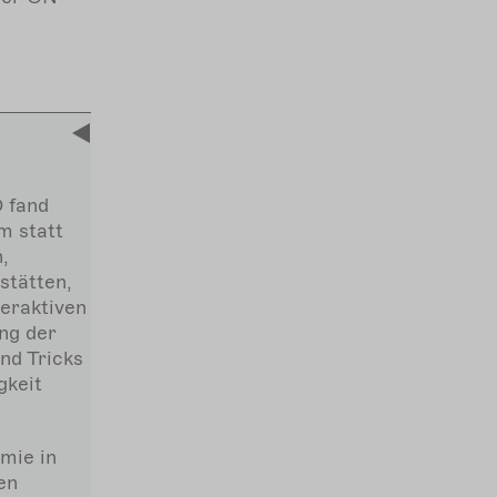
 fand
m statt
,
tätten,
eraktiven
ng der
nd Tricks
gkeit
mie in
en