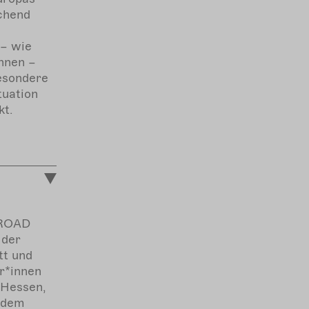
ichend
,
 – wie
nnen –
besondere
tuation
kt.
 ROAD
 der
tt und
r*innen
 Hessen,
 dem