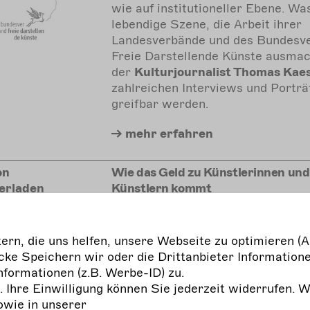
wie auf institutioneller Ebene. Wa
lebendige Szene, die Arbeit ihrer
Landesverbände und des Bundesv
Freie Darstellende Künste ausmach
der
Kulturjournalist Thomas Kaes
zahlreichen Interviews und Porträ
greifbar werden.
mehr
erfahren
on
Wie das Geld zu Künstlerinnen und
erladen
Künstlern kommt
PDF des Artikels "Wie das Geld zu
Künstlerinnen und Künstlern komm
rn, die uns helfen, unsere Webseite zu optimieren (A
Leitfaden zur Förderung der freie
ke Speichern wir oder die Drittanbieter Informatione
darstellenden Künste", erschienen
nformationen (z.B. Werbe-ID) zu.
Handbuch Kulturmanagement, Aus
g. Ihre Einwilligung können Sie jederzeit widerrufen. 
2018. Nähere Informationen finden
owie in unserer