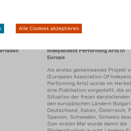
unter www.kulturmanagement-por
Autor*innen: Daniela Koß, Holger
Bergmann, Ulrike Seybold, Anne 
mehr
erfahren
n
Alle Cookies akzeptieren
on
EAIPA: Introduction To The
erladen
Independent Performing Arts In
Europe
Als erstes gemeinsames Projekt 
(European Association Of Indepen
Performing Arts) wurde im Herbs
eine Publikation vorgestellt, die s
Situation der freien darstellenden
den europäischen Ländern Bulgari
Deutschland, Italien, Österreich,
Spanien, Schweden, Schweiz besc
Zum ersten Mal wurde damit die
Fördersituation in acht Ländern E