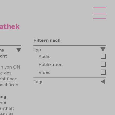
athek
Filtern nach
Typ
ne
icht
Audio
Publikation
ben von ON
Video
e des
cht über
Tags
oschüren
ung
,
wie
enthält
der ON