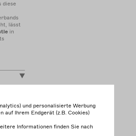
s diese
erbands
t, lässt
tle
in
ts
t. Ein
nalytics) und personalisierte Werbung
n
n auf Ihrem Endgerät (z.B. Cookies)
 im
gabe 63 |
Weitere Informationen finden Sie nach
 sich