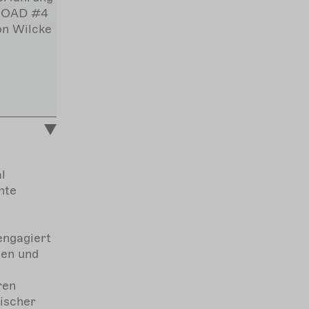
 ROAD #4
on Wilcke
l
nte
engagiert
zen und
ren
ischer