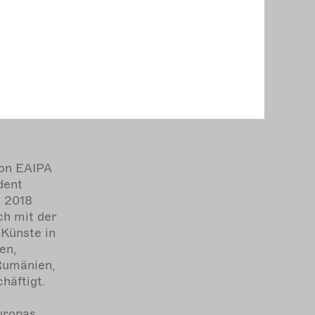
tal.de
Schneider
von EAIPA
dent
t 2018
ich mit der
 Künste in
en,
 Rumänien,
häftigt.
uropas