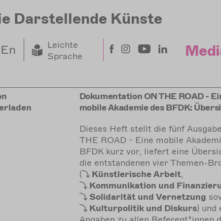
ie Darstellende Künste
Leichte
Medi
En
Sprache
on
Dokumentation ON THE ROAD - Ei
erladen
mobile Akademie des BFDK: Übers
Dieses Heft stellt die fünf Ausga
THE ROAD - Eine mobile Akademi
BFDK kurz vor, liefert eine Übersi
die entstandenen vier Themen-Br
(
Künstlerische
Arbeit
,
Kommunikation
und Finanzier
Solidarität
und Vernetzung
so
Kulturpolitik
und Diskurs
) und 
Angaben zu allen Referent*innen 