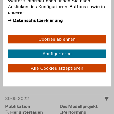
Weitere Informationen finden Sie nach
Anklicken des Konfigurieren-Buttons sowie in
Themensammlung zum
unserer
ditigitalen Stammtisch
#10
Dritte Orte als
Datenschutzerklärung
Begegnungsstätte
verschiedener
Kunstgattungen und
Cookies ablehnen
die Frage nach
Präsentationsformen
Konfigurieren
in ländlichen
Räumen
von
"Performing Exchange"
Alle Cookies akzeptieren
und "tanz + theater
machen stark" vom 11.
Oktober 2022
.
30.05.2022
Publikation
Das Modellprojekt
Herunterladen
„Performing