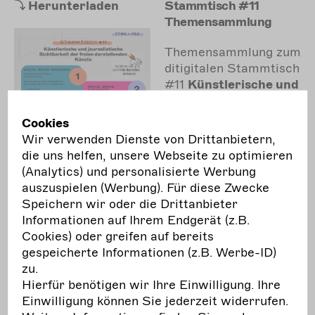
Herunterladen
Stammtisch #11
Themensammlung
Themensammlung zum
ditigitalen Stammtisch
#11
Künstlerische und
journalistische
Sichtbarkeit der
Cookies
freien darstellenden
Wir verwenden Dienste von Drittanbietern,
Künste"
von
die uns helfen, unsere Webseite zu optimieren
"Performing
(Analytics) und personalisierte Werbung
Exchange
und "tanz +
auszuspielen (Werbung). Für diese Zwecke
theater machen stark"
Speichern wir oder die Drittanbieter
vom 15. November
Informationen auf Ihrem Endgerät (z.B.
2022
.
Cookies) oder greifen auf bereits
gespeicherte Informationen (z.B. Werbe-ID)
zu.
11.10.2022
Hierfür benötigen wir Ihre Einwilligung. Ihre
Herunterladen
Stammtisch #10
Einwilligung können Sie jederzeit widerrufen.
Themensammlung