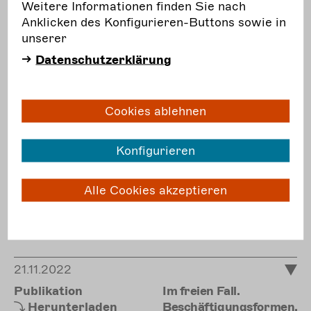
Weitere Informationen finden Sie nach
European study was
Anklicken des Konfigurieren-Buttons sowie in
conducted as part of
unserer
the “Systemcheck”
research project. This
Datenschutzerklärung
exploratory study
examines existing
social security
Cookies ablehnen
systems in five
European countries to
Konfigurieren
derive possible
solutions for
improvements in
Alle Cookies akzeptieren
Germany.
mehr
erfahren
21.11.2022
Publikation
Im freien Fall.
Herunterladen
Beschäftigungsformen,