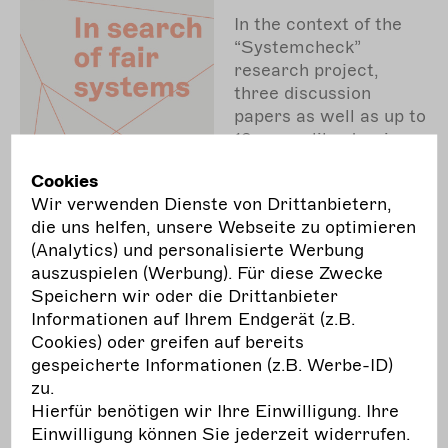
In the context of the
“Systemcheck”
research project,
three discussion
papers as well as up to
12 essay-like dossiers
will be published
Cookies
online.
Wir verwenden Dienste von Drittanbietern,
To determine and
die uns helfen, unsere Webseite zu optimieren
develop proposals for
(Analytics) und personalisierte Werbung
improvements and
auszuspielen (Werbung). Für diese Zwecke
solutions for the social
Speichern wir oder die Drittanbieter
security system for
Informationen auf Ihrem Endgerät (z.B.
performing arts
Cookies) oder greifen auf bereits
professionals in
gespeicherte Informationen (z.B. Werbe-ID)
Germany, a glimpse at
zu.
other European
Hierfür benötigen wir Ihre Einwilligung. Ihre
countries is also
Einwilligung können Sie jederzeit widerrufen.
helpful. Therefore, a