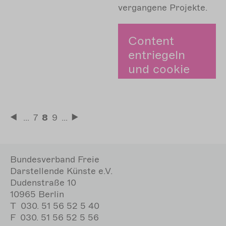
vergangene Projekte.
Content
entriegeln
und cookie
zustimmen.
Zustimmen
Seitennummerierung
…
Seite
7
Aktuelle
8
Seite
9
…
Erste
Letzte
Seite
Seite
Seite
Bundesverband Freie
Darstellende Künste e.V.
Dudenstraße 10
10965 Berlin
T
030. 51 56 52 5 40
F
030. 51 56 52 5 56