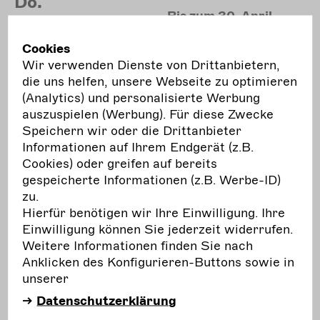
Do.
Bis zum 30. April
anmelden!
Cookies
Ringlokschuppen Ruhr,
Wir verwenden Dienste von Drittanbietern,
Mülheim an der Ruhr
die uns helfen, unsere Webseite zu optimieren
Sprache: Deutsch und
(Analytics) und personalisierte Werbung
Englisch
auszuspielen (Werbung). Für diese Zwecke
Impulse Theater Festival 2023: AKADEMIE #2
Speichern wir oder die Drittanbieter
WENIGER PRODUZIEREN, BESSER ARBEITEN!
Informationen auf Ihrem Endgerät (z.B.
Cookies) oder greifen auf bereits
Unendliches Wachstum ist auf einem Planeten
gespeicherte Informationen (z.B. Werbe-ID)
mit begrenzten Ressourcen nicht möglich. Der
zu.
Wandel zu einer Postwachstumsgesellschaft ist
Hierfür benötigen wir Ihre Einwilligung. Ihre
unausweichlich. Und doch sind auch die Freien
Einwilligung können Sie jederzeit widerrufen.
Darstellenden Künste vom Dogma des
Weitere Informationen finden Sie nach
Wachstums bestimmt: Gerade in den
Anklicken des Konfigurieren-Buttons sowie in
vergangenen drei Pandemiejahren wurde so viel
unserer
recherchiert, konferiert und produziert wie nie
Datenschutzerklärung
zuvor. An den Arbeitsbedingungen und der
sozialen Absicherung hat sich für die meisten