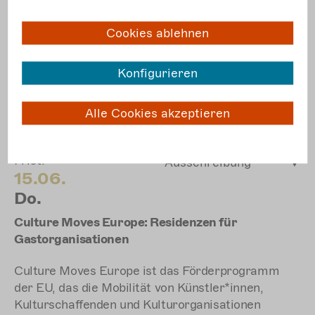
Künstler*innen allerdings nichts geändert, sie
bleiben prekär. Wie kommen wir raus aus
Cookies ablehnen
diesem Hamsterrad?
Konfigurieren
mehr
erfahren
Alle Cookies akzeptieren
Frist:
Ausschreibung
15.06.
Do.
Culture Moves Europe: Residenzen für
Gastorganisationen
Culture Moves Europe ist das Förderprogramm
der EU, das die Mobilität von Künstler*innen,
Kulturschaffenden und Kulturorganisationen