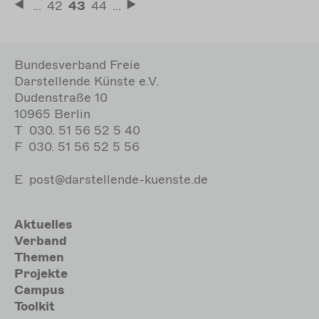
Seitennummerierung
…
Seite
42
Aktuelle
43
Seite
44
…
Erste
Letzte
Seite
Seite
Seite
Bundesverband Freie
Darstellende Künste e.V.
Dudenstraße 10
10965 Berlin
T
030. 51 56 52 5 40
F
030. 51 56 52 5 56
E
post@darstellende-kuenste.de
Hauptnavigation
Aktuelles
Verband
Themen
Projekte
Campus
Toolkit