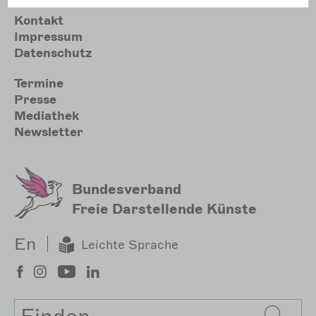
Meta
Kontakt
Impressum
Datenschutz
Sekundärmenu
Termine
Presse
Mediathek
Newsletter
Bundesverband
Freie Darstellende Künste
En
Leichte Sprache
Suche