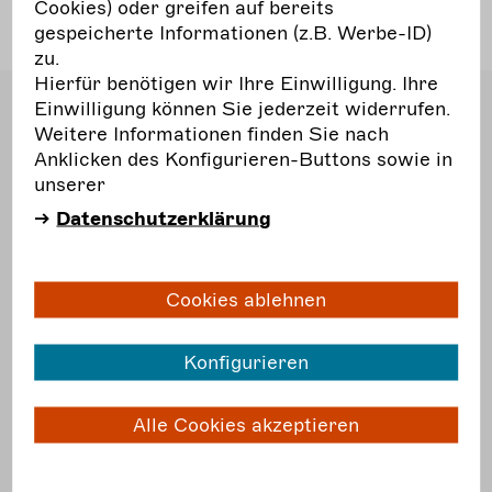
Cookies) oder greifen auf bereits
Aktuelles
gespeicherte Informationen (z.B. Werbe-ID)
zu.
Hierfür benötigen wir Ihre Einwilligung. Ihre
Bundesverband Freie
Einwilligung können Sie jederzeit widerrufen.
Darstellende Künste e.V.
Weitere Informationen finden Sie nach
Dudenstraße 10
Anklicken des Konfigurieren-Buttons sowie in
10965 Berlin
unserer
T
030. 51 56 52 5 40
Datenschutzerklärung
F
030. 51 56 52 5 56
E
post@darstellende-kuenste.de
Cookies ablehnen
Hauptnavigation
Aktuelles
Konfigurieren
Verband
Themen
Alle Cookies akzeptieren
Projekte
Campus
Toolkit