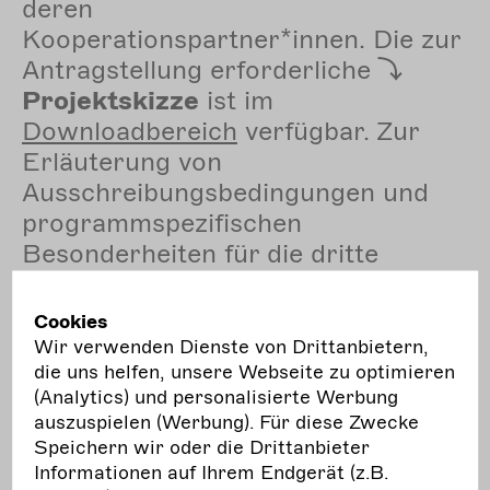
deren
Kooperationspartner*innen. Die zur
Antragstellung erforderliche
Projektskizze
ist im
Downloadbereich
verfügbar. Zur
Erläuterung von
Ausschreibungsbedingungen und
programmspezifischen
Besonderheiten für die dritte
Förderphase von 2023 - 2027
haben wir einen
Leitfaden
Cookies
entwickelt, der im
Wir verwenden Dienste von Drittanbietern,
die uns helfen, unsere Webseite zu optimieren
Downloadbereich zum
(Analytics) und personalisierte Werbung
Herunterladen bereit steht.
auszuspielen (Werbung). Für diese Zwecke
Speichern wir oder die Drittanbieter
Informationen auf Ihrem Endgerät (z.B.
20.06.24