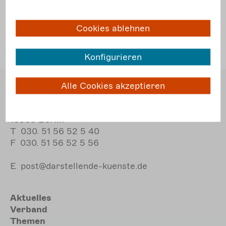
Cookies ablehnen
Konfigurieren
Bundesverband Freie
Alle Cookies akzeptieren
Darstellende Künste e.V.
Dudenstraße 10
10965 Berlin
T
030. 51 56 52 5 40
F
030. 51 56 52 5 56
E
post@darstellende-kuenste.de
Hauptnavigation
Aktuelles
Verband
Themen