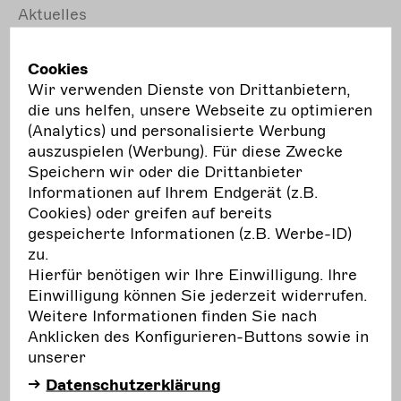
Aktuelles
Wir möchten Euch darauf aufmerksam machen,
dass wir
zu dieser
Frist vom 15. Mai 2024
Cookies
(Projektbeginn 15. Juli) nur noch Restmittel für
Wir verwenden Dienste von Drittanbietern,
kleinere Projekte vergeben können. Die
die uns helfen, unsere Webseite zu optimieren
Beantragung von Projekten mit vier Formaten
(Analytics) und personalisierte Werbung
oder von Inszenierungen wird
in dieser
Frist
auszuspielen (Werbung). Für diese Zwecke
leider nicht möglich sein. Größere Projekte könnt
Speichern wir oder die Drittanbieter
Ihr wieder zum 15. Oktober 2024 (Projektstart
Informationen auf Ihrem Endgerät (z.B.
Anfang Januar 2025) beantragen.
Cookies) oder greifen auf bereits
gespeicherte Informationen (z.B. Werbe-ID)
In der
Geschäftsstelle
stehen der Leiter des
zu.
Projektes "tanz+theater machen stark", Eckhard
Hierfür benötigen wir Ihre Einwilligung. Ihre
Mittelstädt und die Sachbearbeiterinnen Sonja
Einwilligung können Sie jederzeit widerrufen.
Linke und Stefanie Deutschmann, neben den
Weitere Informationen finden Sie nach
fünf regionalen
Fachstellen
, für die Beratung von
Anklicken des Konfigurieren-Buttons sowie in
Antragsteller*innen und
unserer
Zuwendungsempfänger*innen gern zur
Datenschutzerklärung
Verfügung.