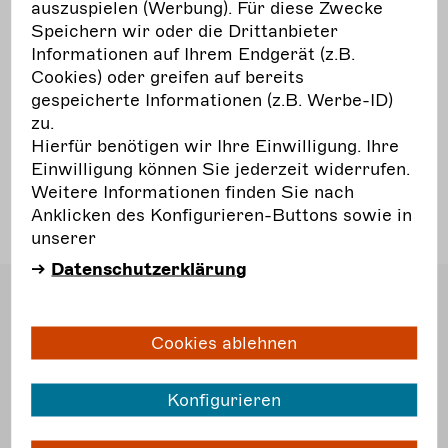
auszuspielen (Werbung). Für diese Zwecke
Freien Darstellenden Künste in
Speichern wir oder die Drittanbieter
Deutschland gerecht zu werden. Es
Informationen auf Ihrem Endgerät (z.B.
geht um den Erhalt der Substanz
Cookies) oder greifen auf bereits
und der Wirkmacht der Freien
gespeicherte Informationen (z.B. Werbe-ID)
Darstellenden Künste.
zu.
Hierfür benötigen wir Ihre Einwilligung. Ihre
Einwilligung können Sie jederzeit widerrufen.
10.04.25
Weitere Informationen finden Sie nach
Aktuelles
Anklicken des Konfigurieren-Buttons sowie in
unserer
Datenschutzerklärung
Bundesverband Freie
Darstellende Künste e.V.
Dudenstraße 10
Cookies ablehnen
10965 Berlin
T
030. 51 56 52 5 40
Konfigurieren
F
030. 51 56 52 5 56