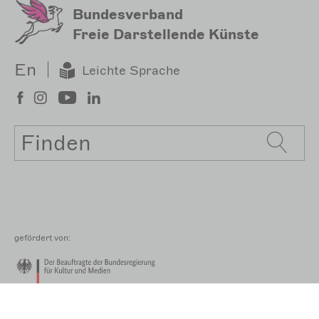
Bundesverband
Freie Darstellende Künste
En
Leichte Sprache
Suche
gefördert von: