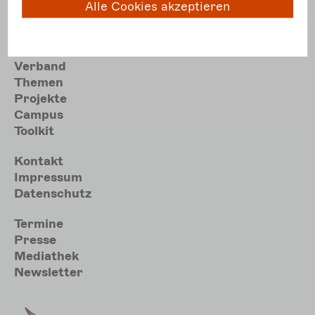
E
post@darstellende-kuenste.de
Alle Cookies akzeptieren
Hauptnavigation
Aktuelles
Verband
Themen
Projekte
Campus
Toolkit
Meta
Kontakt
Impressum
Datenschutz
Sekundärmenu
Termine
Presse
Mediathek
Newsletter