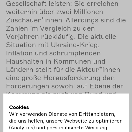
Gesellschaft leisten: Sie erreichen
weiterhin über zwei Millionen
Zuschauer*innen. Allerdings sind die
Zahlen im Vergleich zu den
Vorjahren rückläufig. Die aktuelle
Situation mit Ukraine-Krieg,
Inflation und schrumpfenden
Haushalten in Kommunen und
Ländern stellt für die Akteur*innen
eine große Herausforderung dar.
Förderungen sowohl auf Ebene der
Kommune als auch von Bund und
Ländern müssen deshalb finanziell,
Cookies
inhaltlich und strukturell
Wir verwenden Dienste von Drittanbietern,
abgestimmt erhalten bleiben, um
die uns helfen, unsere Webseite zu optimieren
der immensen Leistungskraft der
(Analytics) und personalisierte Werbung