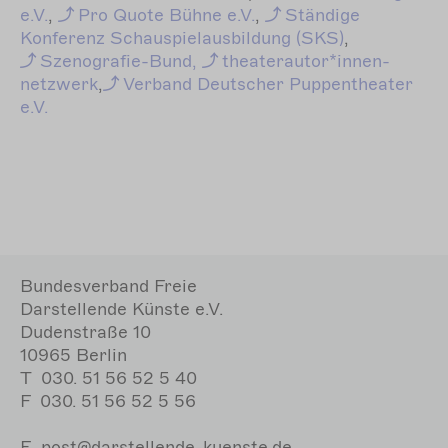
e.V.
,
Pro
Quote Bühne e.V.
,
Ständige
Konferenz Schauspielausbildung (SKS)
,
Szenografie-Bund,
theaterautor*innen-
netzwerk
,
Verband
Deutscher Puppentheater
e.V.
Bundesverband Freie
Darstellende Künste e.V.
Dudenstraße 10
10965 Berlin
T
030. 51 56 52 5 40
F
030. 51 56 52 5 56
E
post@darstellende-kuenste.de