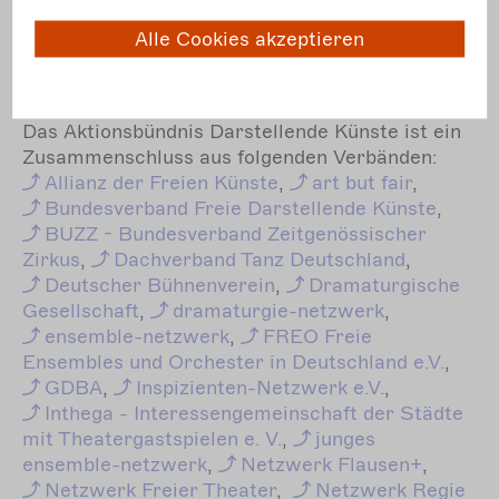
Alle Cookies akzeptieren
Das Aktionsbündnis Darstellende Künste ist ein
Zusammenschluss aus folgenden Verbänden:
Allianz
der Freien Künste
,
art
but fair
,
Bundesverband
Freie Darstellende Künste
,
BUZZ
- Bundesverband Zeitgenössischer
Zirkus
,
Dachverband
Tanz Deutschland
,
Deutscher
Bühnenverein
,
Dramaturgische
Gesellschaft
,
dramaturgie-netzwerk
,
ensemble-netzwerk
,
FREO
Freie
Ensembles und Orchester in Deutschland e.V.
,
GDBA
,
Inspizienten-Netzwerk
e.V.
,
Inthega
- Interessengemeinschaft der Städte
mit Theatergastspielen e. V.
,
junges
ensemble-netzwerk
,
Netzwerk
Flausen+
,
Netzwerk
Freier Theater
,
Netzwerk
Regie