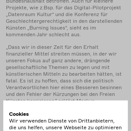
Bundeshaushalt betroffen. Auch für kleinere
Projekte, wie z.Bsp. für das Digital-Pilotprojekt
„Datenraum Kultur“ und die Konferenz für
Geschlechtergerechtigkeit in den darstellenden
Künsten „Burning Issues“, sieht es im
kommenden Jahr schlecht aus.
„Dass wir in dieser Zeit für den Erhalt
finanzieller Mittel streiten müssen, in der wir
unseren Fokus auf ganz andere, drängende
gesellschaftliche Themen zu legen und mit
künstlerischen Mitteln zu bearbeiten hätten, ist
fatal. Es ist zu hoffen, dass sich die politisch
Verantwortlichen hier eines Besseren besinnen
und den Fehler der Kürzungen bei den Freien
Künsten korrigieren.” erklärt Markus
Heinzelmann für den Vorstand des Netzwerk
Cookies
Regie - und
Wir verwenden Dienste von Drittanbietern,
Claudia Schmitz, Geschäftsführende Direktorin
die uns helfen, unsere Webseite zu optimieren
des Deutschen Bühnenvereins, ergänzt: „Theater