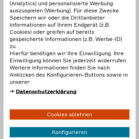
(Analytics) und personalisierte Werbung
und freie Szene werden sich hier nicht
auszuspielen (Werbung). Für diese Zwecke
auseinanderdividieren lassen sondern setzen
Speichern wir oder die Drittanbieter
sich gemeinsam für eine lebendige freie Szene
Informationen auf Ihrem Endgerät (z.B.
und starke Theater ein!”
Cookies) oder greifen auf bereits
Zur Petition:
https://www.change.org/p/an-
gespeicherte Informationen (z.B. Werbe-ID)
der-freien-kunst-zu-sparen-kostet-zu-
zu.
viel/u/32886672
Hierfür benötigen wir Ihre Einwilligung. Ihre
Einwilligung können Sie jederzeit widerrufen.
Weitere Informationen finden Sie nach
Anklicken des Konfigurieren-Buttons sowie in
unserer
Datenschutzerklärung
Cookies ablehnen
Konfigurieren