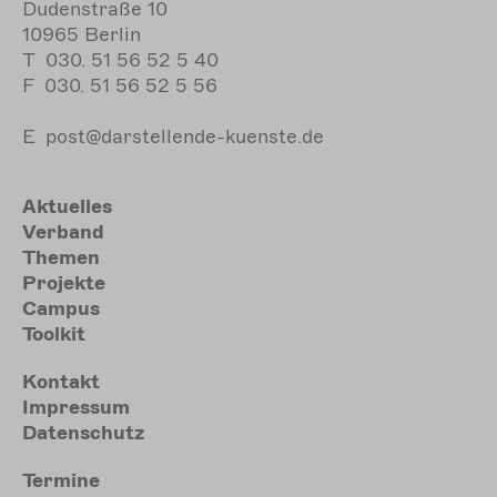
Dudenstraße 10
10965 Berlin
T
030. 51 56 52 5 40
F
030. 51 56 52 5 56
E
post@darstellende-kuenste.de
Hauptnavigation
Aktuelles
Verband
Themen
Projekte
Campus
Toolkit
Meta
Kontakt
Impressum
Datenschutz
Sekundärmenu
Termine