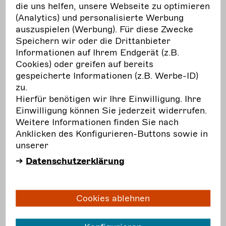
Empfehlung des BFDK eine Pauschale von 300
die uns helfen, unsere Webseite zu optimieren
Euro im Monat zur Abdeckung weiterer Risiken
(Analytics) und personalisierte Werbung
und Kosten (z.B. Unfallversicherung oder
auszuspielen (Werbung). Für diese Zwecke
Mutterschutz).
Speichern wir oder die Drittanbieter
Informationen auf Ihrem Endgerät (z.B.
Honoraruntergrenze (Nettohonorar) für Nicht-
Cookies) oder greifen auf bereits
KSK-Versicherte
gespeicherte Informationen (z.B. Werbe-ID)
zu.
Monat: 4.220 EUR
Hierfür benötigen wir Ihre Einwilligung. Ihre
Einwilligung können Sie jederzeit widerrufen.
Woche: 970 EUR
Weitere Informationen finden Sie nach
Anklicken des Konfigurieren-Buttons sowie in
Aufführungen (10% des Monatshonorars): 422
unserer
EUR
Datenschutzerklärung
Honoraruntergrenze (Nettohonorar) für KSK-
Versicherte
Cookies ablehnen
Monat: 3.600 EUR
Woche: 830 EUR