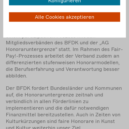
Konfigurieren
Aufführungen (10% des Monatshonorars): 360
Alle Cookies akzeptieren
EUR
Die aktuelle Überarbeitung der HUG fand in
einem partizipativen Prozess mit den
Mitgliedsverbänden des BFDK und der „AG
Honoraruntergrenze“ statt. Im Rahmen des Fair-
Pay!-Prozesses arbeitet der Verband zudem an
differenzierten stufenweisen Honorarmodellen,
die Berufserfahrung und Verantwortung besser
abbilden.
Der BFDK fordert Bundesländer und Kommunen
auf, die Honoraruntergrenze zeitnah und
verbindlich in allen Förderlinien zu
implementieren und die dafür notwendigen
Finanzmittel bereitzustellen. Auch in Zeiten von
Kulturkürzungen sind faire Honorare in Kunst
und Kultur weiterhin unser Ziel.