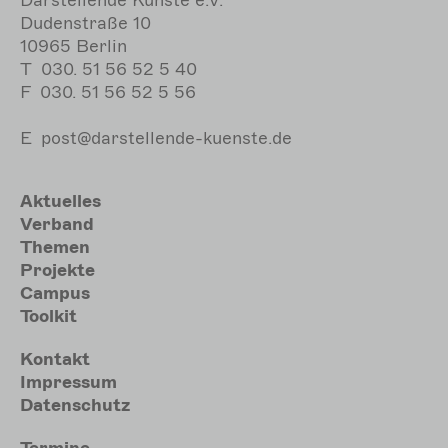
Darstellende Künste e.V.
Dudenstraße 10
10965 Berlin
T
030. 51 56 52 5 40
F
030. 51 56 52 5 56
E
post@darstellende-kuenste.de
Hauptnavigation
Aktuelles
Verband
Themen
Projekte
Campus
Toolkit
Meta
Kontakt
Impressum
Datenschutz