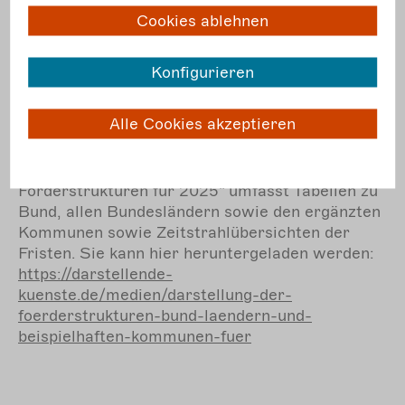
Förderstrukturen
erschweren
Cookies ablehnen
länderübergreifendes Arbeiten.
Unterschiedliche Arten und Umfänge von
Förderungen
schaffen in den einzelnen
Konfigurieren
Ländern sehr unterschiedliche
Arbeitsbedingungen für Freie Darstellende
Alle Cookies akzeptieren
Künstler*innen.
Die vollständige „Darstellung der
Förderstrukturen für 2025“ umfasst Tabellen zu
Bund, allen Bundesländern sowie den ergänzten
Kommunen sowie Zeitstrahlübersichten der
Fristen. Sie kann hier heruntergeladen werden:
https://darstellende-
kuenste.de/medien/darstellung-der-
foerderstrukturen-bund-laendern-und-
beispielhaften-kommunen-fuer