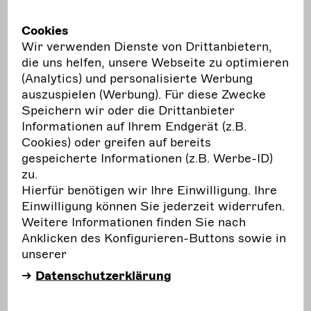
Die neue Darstellung bestätigt, dass sich
Förderinstrumente, Vergabestrukturen und
Cookies
Fristen von Bundesland zu Bundesland und nun
Wir verwenden Dienste von Drittanbietern,
auch von Kommune zu Kommune deutlich
die uns helfen, unsere Webseite zu optimieren
unterscheiden. Dies betrifft sowohl die Arten der
(Analytics) und personalisierte Werbung
Förderung – vom Projekt- über Gastspiel- bis
auszuspielen (Werbung). Für diese Zwecke
hin zur Konzeptionsförderung – als auch die
Speichern wir oder die Drittanbieter
Antragsfristen.
Informationen auf Ihrem Endgerät (z.B.
Cookies) oder greifen auf bereits
gespeicherte Informationen (z.B. Werbe-ID)
zu.
Hierfür benötigen wir Ihre Einwilligung. Ihre
Diese Strukturen bergen folgende Probleme:
Einwilligung können Sie jederzeit widerrufen.
Unregelmäßige Einreichfristen
auf
Weitere Informationen finden Sie nach
Kommunal - und Länderebene machen es
Anklicken des Konfigurieren-Buttons sowie in
schwer, Mittel für eine Kofinanzierung – wie
unserer
sie bei Bundesförderungen oft verlangt wird –
Datenschutzerklärung
zu erhalten.
Uneinheitliche