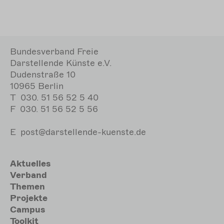
Bundesverband Freie
Darstellende Künste e.V.
Dudenstraße 10
10965 Berlin
T
030. 51 56 52 5 40
F
030. 51 56 52 5 56
E
post@darstellende-kuenste.de
Hauptnavigation
Aktuelles
Verband
Themen
Projekte
Campus
Toolkit