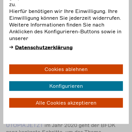
zu.
Hierfür benötigen wir Ihre Einwilligung. Ihre
Einwilligung können Sie jederzeit widerrufen.
Weitere Informationen finden Sie nach
Ländliche Räume
Anklicken des Konfigurieren-Buttons sowie in
unserer
Der BFDK ermöglicht, unterstützt, vernetzt und
Datenschutzerklärung
verstetigt Projekte der freien darstellenden
Künste in ländlichen Räumen. Damit trägt er
dazu bei, eine kulturelle Grundversorgung in der
Cookies ablehnen
Fläche zu gewährleisten.
mehr
erfahren
Konfigurieren
Alle Cookies akzeptieren
Nachhaltigkeit
Vor allem seit dem Bundeskongress
UTOPIA.JETZT
im Jahr 2020 geht der BFDK