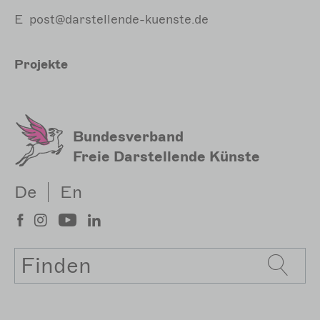
E
post@darstellende-kuenste.de
Hauptnavigation
Projekte
Meta
Sekundärmenu
Bundesverband
Freie Darstellende Künste
De
En
Suche