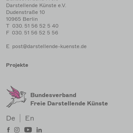
Darstellende Künste e.V.
Dudenstraße 10
10965 Berlin
T
030. 51 56 52 5 40
F
030. 51 56 52 5 56
E
post@darstellende-kuenste.de
Hauptnavigation
Projekte
Meta
Sekundärmenu
Bundesverband
Freie Darstellende Künste
De
En