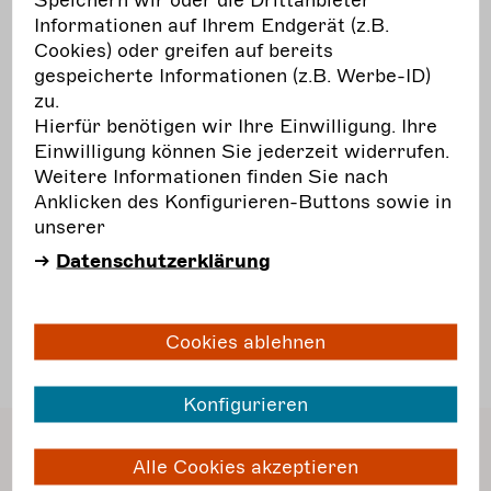
Informationen auf Ihrem Endgerät (z.B.
-
Kultur
auf dem Land
Cookies) oder greifen auf bereits
gespeicherte Informationen (z.B. Werbe-ID)
-
Nachhaltigkeit
zu.
Hierfür benötigen wir Ihre Einwilligung. Ihre
-
Soziale
Lage
Einwilligung können Sie jederzeit widerrufen.
Weitere Informationen finden Sie nach
-
Wissen
weitergeben
Anklicken des Konfigurieren-Buttons sowie in
unserer
-
Unsere
Projekte
Datenschutzerklärung
Cookies ablehnen
weiter
Konfigurieren
Wofür steht der Stern*?
Alle Cookies akzeptieren