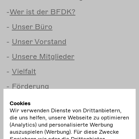
-
Wer
ist der BFDK?
-
Unser
Büro
-
Unser
Vorstand
-
Unsere
Mitglieder
-
Vielfalt
-
Förderung
-
Cookies
Mit
Menschen aus anderen Ländern
Wir verwenden Dienste von Drittanbietern,
zusammenarbeiten
die uns helfen, unsere Webseite zu optimieren
(Analytics) und personalisierte Werbung
auszuspielen (Werbung). Für diese Zwecke
-
Kulturelle
Bildung
Speichern wir oder die Drittanbieter