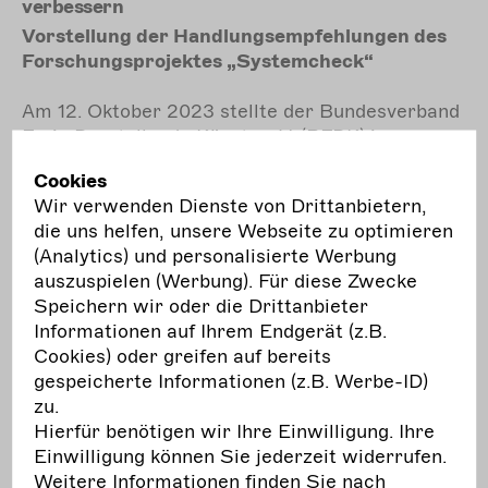
verbessern
Vorstellung der Handlungsempfehlungen des
Forschungsprojektes „Systemcheck“
Am 12. Oktober 2023 stellte der Bundesverband
Freie Darstellende Künste e.V. (BFDK) im
Rahmen einer Pressekonferenz die Ergebnisse
Cookies
seines Forschungsprojekts „Systemcheck“ und
Wir verwenden Dienste von Drittanbietern,
die daraus abgeleiteten Handlungsempfehlungen
die uns helfen, unsere Webseite zu optimieren
vor. Im Rahmen des Projekts wurde die
(Analytics) und personalisierte Werbung
Arbeitssituation von Solo-Selbständigen und
auszuspielen (Werbung). Für diese Zwecke
Hybriderwerbstätigen in den darstellenden
Speichern wir oder die Drittanbieter
Künsten und deren soziale Absicherung in den
Informationen auf Ihrem Endgerät (z.B.
Jahren 2021 bis 2023 erforscht. Aufgrund der
Cookies) oder greifen auf bereits
deutlich unter dem Bundesdurchschnitt
gespeicherte Informationen (z.B. Werbe-ID)
liegenden Einkommen und der daraus
zu.
resultierenden mangelnden sozialen
Hierfür benötigen wir Ihre Einwilligung. Ihre
Absicherung insbesondere im Alter, ist der
Einwilligung können Sie jederzeit widerrufen.
Gesetzgeber zu verschiedenen Reformen
Weitere Informationen finden Sie nach
aufgefordert.