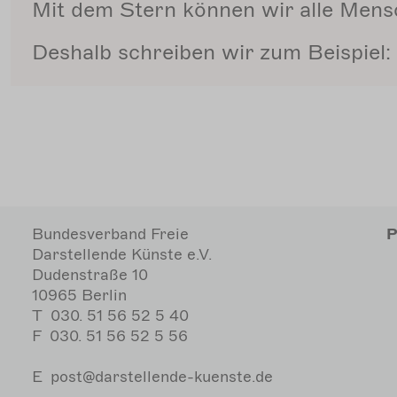
Mit dem Stern können wir alle Men
Deshalb schreiben wir zum Beispiel:
Bundesverband Freie
H
P
Darstellende Künste e.V.
Dudenstraße 10
10965 Berlin
M
T
030. 51 56 52 5 40
F
030. 51 56 52 5 56
E
post@darstellende-kuenste.de