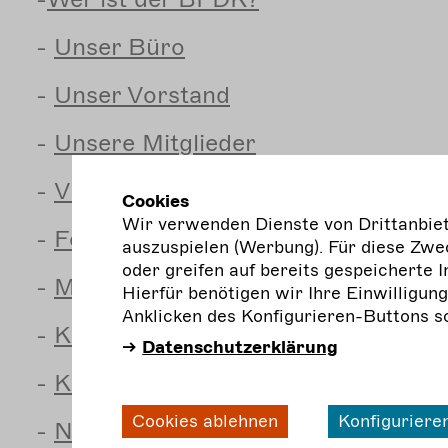
-
Unser
Büro
-
Unser
Vorstand
-
Unsere
Mitglieder
-
Vielfalt
Cookies
Wir verwenden Dienste von Drittanbiete
-
Förderung
auszuspielen (Werbung). Für diese Zwec
oder greifen auf bereits gespeicherte I
-
Mit
Menschen aus anderen Länder
Hierfür benötigen wir Ihre Einwilligun
Anklicken des Konfigurieren-Buttons s
-
Kulturelle
Bildung
Datenschutzerklärung
-
Kultur
auf dem Land
Cookies ablehnen
Konfiguriere
-
Nachhaltigkeit