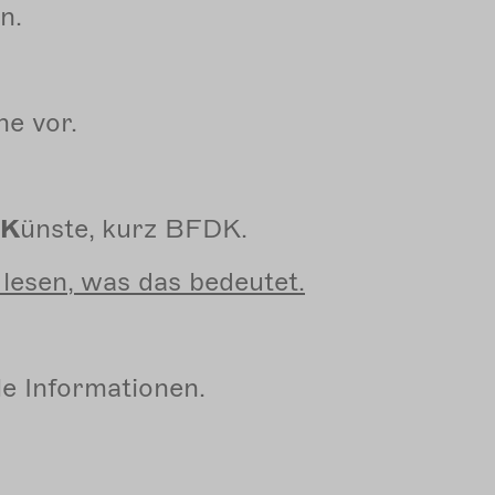
n.
he vor.
K
ünste, kurz BFDK.
 lesen, was das bedeutet.
ele Informationen.