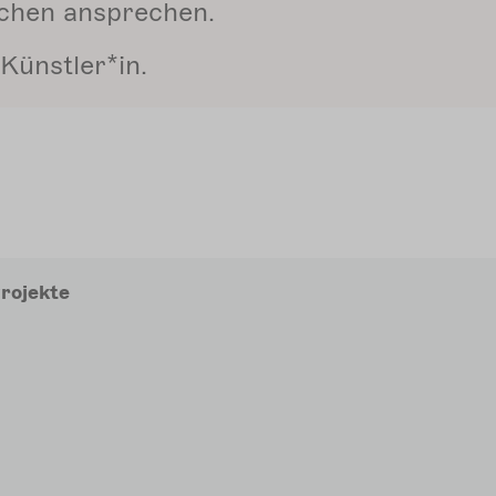
schen ansprechen.
 Künstler*in.
auptnavigation
rojekte
Sekundärmenu
eta